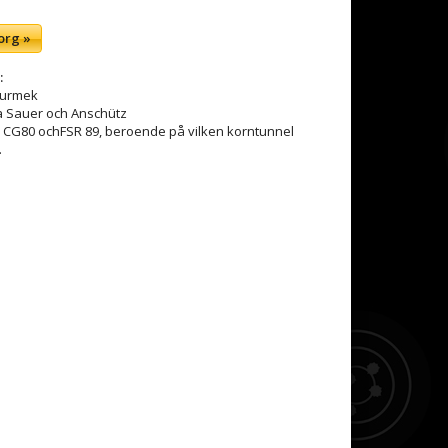
org »
:
m/urmek
a Sauer och Anschütz
, CG80 ochFSR 89, beroende på vilken korntunnel
.