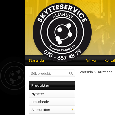
Startsida
Villkor
Konta
Startsida
Riktmedel
Produkter
Nyheter
Erbudande
Ammunition