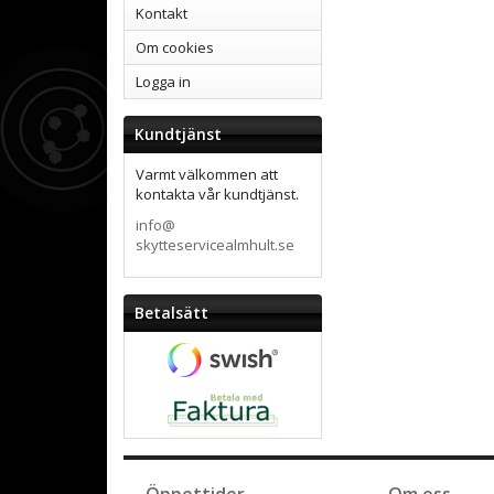
Kontakt
Om cookies
Logga in
Kundtjänst
Varmt välkommen att
kontakta vår kundtjänst.
info@
skytteservicealmhult.se
Betalsätt
Öppettider
Om oss