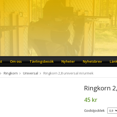
kt
Om oss
Tävlingsbesök
Nyheter
Nyhetsbrev
Län
Ringkorn
Universal
Ringkorn 2,8 universal m/urmek
Ringkorn 2
45 kr
Godstjocklek