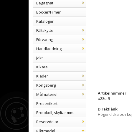
Begagnat
Böcker/Filmer
Kataloger
Fältskytte
Förvaring
Handladdning
Jakt
Kikare
Kläder
Kongsberg
Artikelnummer:
Målmateriel
u28u-9
Presentkort
Direktlänk:
Protokoll, skyltar mm.
Högerklicka och k
Reservdelar
Riktmedel