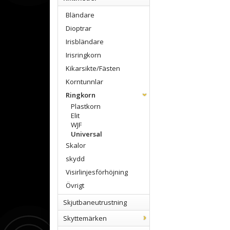
Bländare
Dioptrar
Irisbländare
Irisringkorn
Kikarsikte/Fästen
Korntunnlar
Ringkorn
Plastkorn
Elit
WJF
Universal
Skalor
skydd
Visirlinjesförhöjning
Övrigt
Skjutbaneutrustning
Skyttemärken