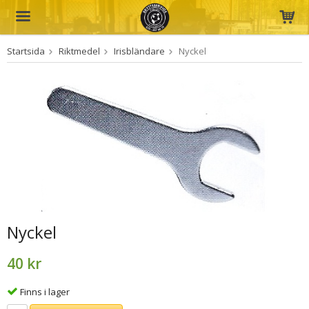
Startsida
Riktmedel
Irisbländare
Nyckel
Produkten har blivit tillagd i varukorgen
Nyckel
40 kr
Finns i lager