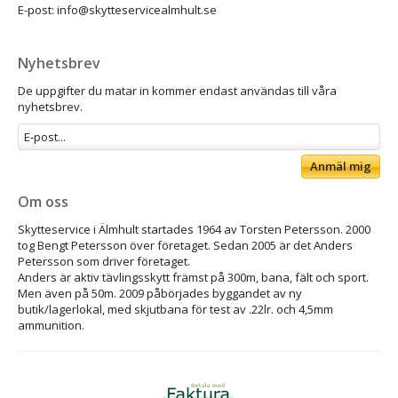
E-post: info@skytteservicealmhult.se
Nyhetsbrev
De uppgifter du matar in kommer endast användas till våra
nyhetsbrev.
Anmäl mig
Om oss
Skytteservice i Älmhult startades 1964 av Torsten Petersson. 2000
tog Bengt Petersson över företaget. Sedan 2005 är det Anders
Petersson som driver företaget.
Anders är aktiv tävlingsskytt främst på 300m, bana, fält och sport.
Men även på 50m. 2009 påbörjades byggandet av ny
butik/lagerlokal, med skjutbana för test av .22lr. och 4,5mm
ammunition.