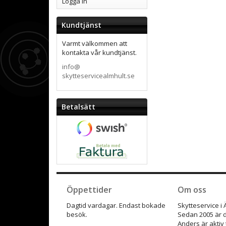
Logga in
Kundtjänst
Varmt välkommen att
kontakta vår kundtjänst.
info@
skytteservicealmhult.se
Betalsätt
Öppettider
Om oss
Dagtid vardagar. Endast bokade
Skytteservice i
besök.
Sedan 2005 är d
Anders är aktiv