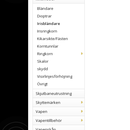
Bländare
Dioptrar
Irisbländare
Irisringkorn
Kikarsikte/Fästen
Korntunnlar
Ringkorn
Skalor
skydd
Visirlinjesförhöjning
Övrigt
Skjutbaneutrustning
Skyttemärken
Vapen
Vapentillbehör
Vapenskåp