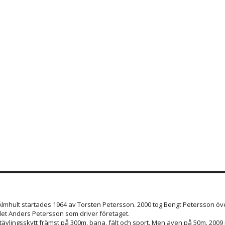
 Älmhult startades 1964 av Torsten Petersson. 2000 tog Bengt Petersson öve
et Anders Petersson som driver företaget.
 tävlingsskytt främst på 300m, bana, fält och sport. Men även på 50m. 200