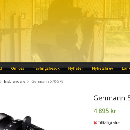
kt
Om oss
Tävlingsbesök
Nyheter
Nyhetsbrev
Län
Irisbländare
Gehmann 570-579
Gehmann 5
4 895 kr
Tillfälligt slut