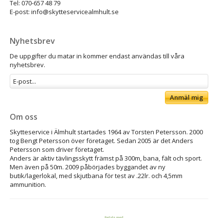
Tel: 070-657 48 79
E-post: info@skytteservicealmhult.se
Nyhetsbrev
De uppgifter du matar in kommer endast användas till våra
nyhetsbrev.
Anmäl mig
Om oss
Skytteservice i Älmhult startades 1964 av Torsten Petersson. 2000
tog Bengt Petersson över företaget. Sedan 2005 är det Anders
Petersson som driver företaget.
Anders är aktiv tävlingsskytt främst på 300m, bana, fält och sport.
Men även på 50m. 2009 påbörjades byggandet av ny
butik/lagerlokal, med skjutbana för test av .22lr. och 4,5mm
ammunition.