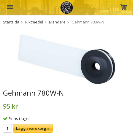
Startsida
Riktmedel
Bländare
Gehmann 780W-N
Produkten har blivit tillagd i varukorgen
Gehmann 780W-N
95 kr
Finns i lager
Lägg i varukorg »