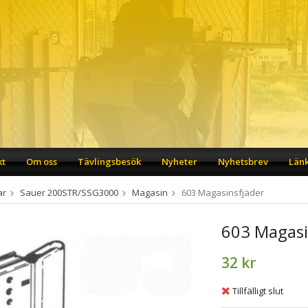
kt
Om oss
Tävlingsbesök
Nyheter
Nyhetsbrev
Län
ar
Sauer 200STR/SSG3000
Magasin
603 Magasinsfjäder
603 Magasi
32 kr
Tillfälligt slut