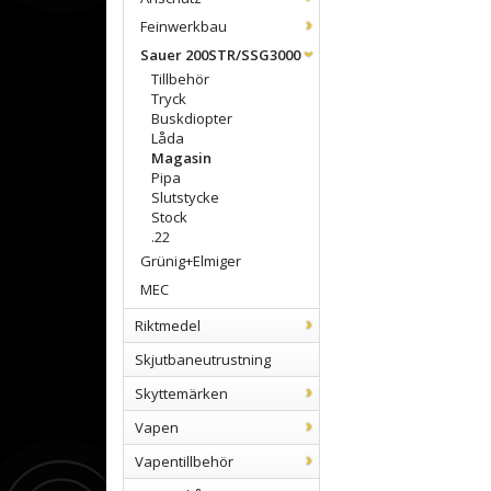
Feinwerkbau
Sauer 200STR/SSG3000
Tillbehör
Tryck
Buskdiopter
Låda
Magasin
Pipa
Slutstycke
Stock
.22
Grünig+Elmiger
MEC
Riktmedel
Skjutbaneutrustning
Skyttemärken
Vapen
Vapentillbehör