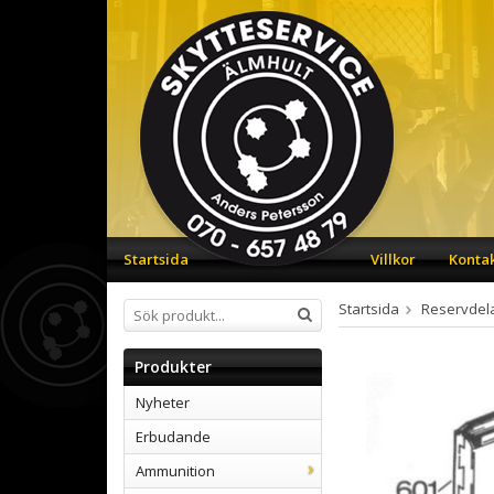
Startsida
Villkor
Konta
Startsida
Reservdel
Produkter
Nyheter
Erbudande
Ammunition