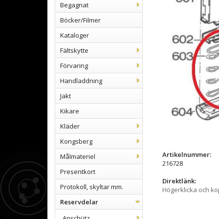
Begagnat
Böcker/Filmer
Kataloger
Fältskytte
Förvaring
Handladdning
Jakt
Kikare
Kläder
Kongsberg
Artikelnummer:
Målmateriel
216728
Presentkort
Direktlänk:
Protokoll, skyltar mm.
Högerklicka och k
Reservdelar
Anschütz