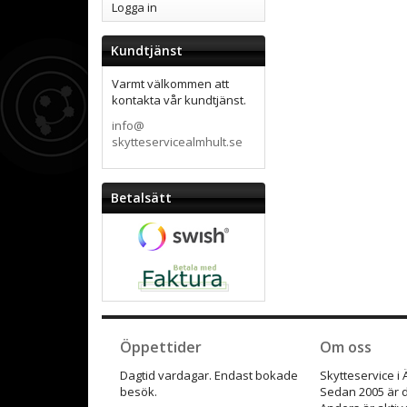
Logga in
Kundtjänst
Varmt välkommen att
kontakta vår kundtjänst.
info@
skytteservicealmhult.se
Betalsätt
Öppettider
Om oss
Dagtid vardagar. Endast bokade
Skytteservice i
besök.
Sedan 2005 är d