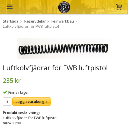
Startsida
Reservdelar
Feinwerkbau
Produkten har blivit tillagd i varukorgen
Luftkolvfjädrar för FWB luftpistol
Luftkolvfjädrar för FWB luftpistol
235 kr
Finns i lager
Lägg i varukorg »
Produktbeskrivning:
Luftkolvfjäder för FWB luftpistol
m65/80/90