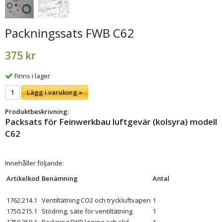
Packningssats FWB C62
375 kr
Finns i lager
Lägg i varukorg »
Produktbeskrivning:
Packsats för Feinwerkbau luftgevär (kolsyra) modell
C62
Innehåller följande:
Artikelkod
Benämning
Antal
1762.214.1
Ventiltätning CO2 och tryckluftvapen
1
1750.215.1
Stödring, säte för ventiltätning
1
1750.359.1
Packning FWB lg pipa och slid
1