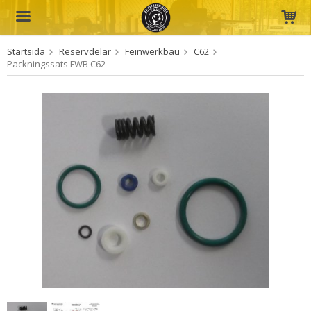
Startsida
Reservdelar
Feinwerkbau
C62
Produkten har blivit tillagd i varukorgen
Packningssats FWB C62