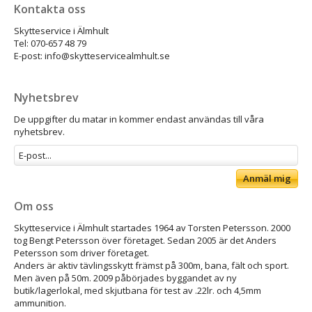
Kontakta oss
Skytteservice i Älmhult
Tel: 070-657 48 79
E-post: info@skytteservicealmhult.se
Nyhetsbrev
De uppgifter du matar in kommer endast användas till våra
nyhetsbrev.
Anmäl mig
Om oss
Skytteservice i Älmhult startades 1964 av Torsten Petersson. 2000
tog Bengt Petersson över företaget. Sedan 2005 är det Anders
Petersson som driver företaget.
Anders är aktiv tävlingsskytt främst på 300m, bana, fält och sport.
Men även på 50m. 2009 påbörjades byggandet av ny
butik/lagerlokal, med skjutbana för test av .22lr. och 4,5mm
ammunition.