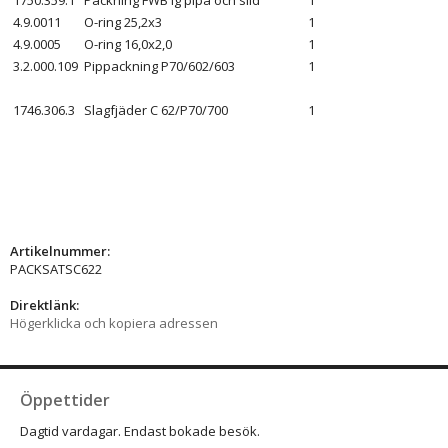
4.9.0011
O-ring 25,2x3
1
4.9.0005
O-ring 16,0x2,0
1
3.2.000.109
Pippackning P70/602/603
1
1746.306.3
Slagfjäder C 62/P70/700
1
Artikelnummer:
PACKSATSC622
Direktlänk:
Högerklicka och kopiera adressen
Öppettider
Dagtid vardagar. Endast bokade besök.