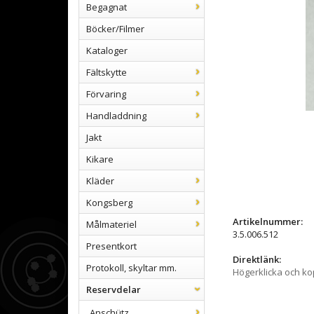
Begagnat
Böcker/Filmer
Kataloger
Fältskytte
Förvaring
Handladdning
Jakt
Kikare
Kläder
Kongsberg
Artikelnummer:
Målmateriel
3.5.006.512
Presentkort
Direktlänk:
Protokoll, skyltar mm.
Högerklicka och k
Reservdelar
Anschütz