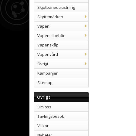
Skjutbaneutrustning
Skyttemärken
Vapen
Vapentillbehör
Vapenskåp
Vapenvård
Övrigt
Kampanjer
Sitemap
Övrigt
Om oss
Tävlingsbesök
Villkor
Nyheter