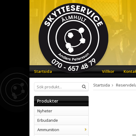
Startsida
Villkor
Konta
Startsida
Reservdel
Produkter
Nyheter
Erbudande
Ammunition