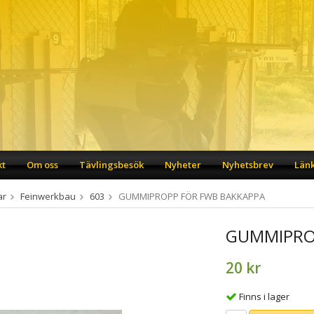
kt
Om oss
Tävlingsbesök
Nyheter
Nyhetsbrev
Län
ar
Feinwerkbau
603
GUMMIPROPP FÖR FWB BAKKAPPA
GUMMIPRO
20 kr
Finns i lager