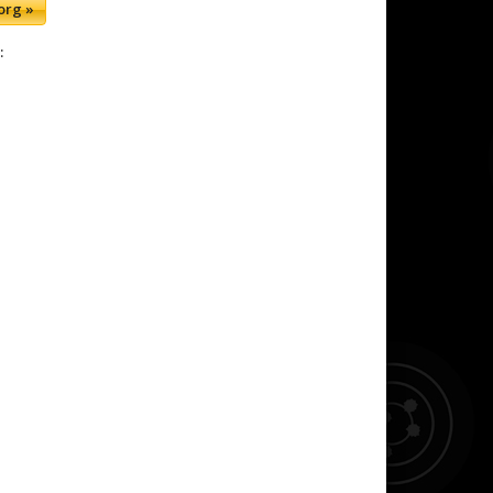
org »
: