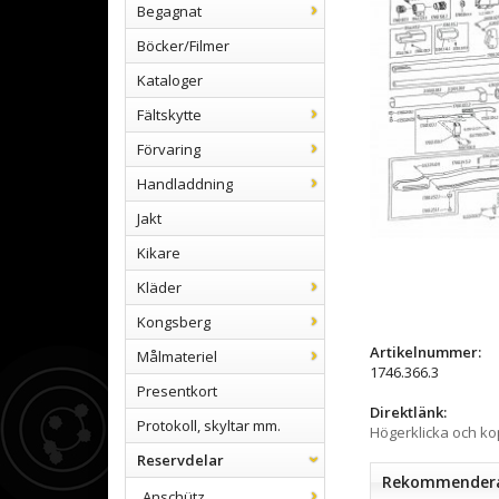
Begagnat
Böcker/Filmer
Kataloger
Fältskytte
Förvaring
Handladdning
Jakt
Kikare
Kläder
Kongsberg
Artikelnummer:
Målmateriel
1746.366.3
Presentkort
Direktlänk:
Protokoll, skyltar mm.
Högerklicka och k
Reservdelar
Rekommenderad
Anschütz