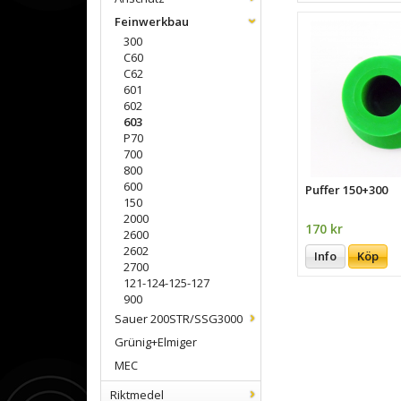
Feinwerkbau
300
C60
C62
601
602
603
P70
700
800
600
Puffer 150+300
150
2000
170 kr
2600
2602
Info
Köp
2700
121-124-125-127
900
Sauer 200STR/SSG3000
Grünig+Elmiger
MEC
Riktmedel