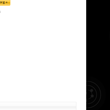
org »
: