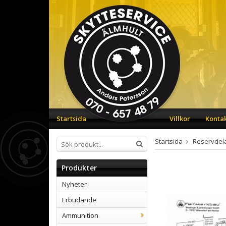
Startsida
Villkor
Konta
Startsida
Reservdel
Produkter
Nyheter
Erbudande
Ammunition