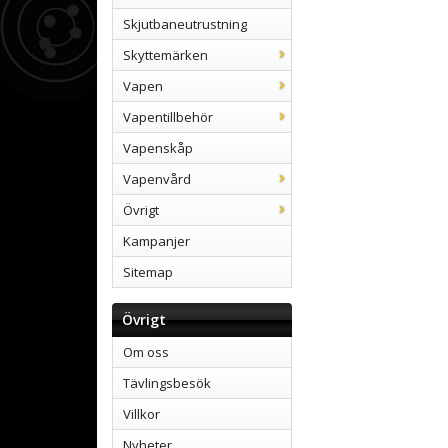
Skjutbaneutrustning
Skyttemärken
Vapen
Vapentillbehör
Vapenskåp
Vapenvård
Övrigt
Kampanjer
Sitemap
Övrigt
Om oss
Tävlingsbesök
Villkor
Nyheter