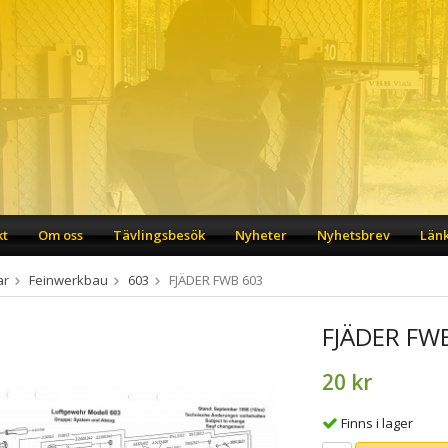
kt
Om oss
Tävlingsbesök
Nyheter
Nyhetsbrev
Län
ar
Feinwerkbau
603
FJÄDER FWB 603
FJÄDER FW
20 kr
Finns i lager