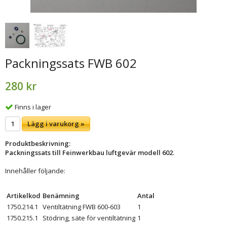
Packningssats FWB 602
280 kr
Finns i lager
Lägg i varukorg »
Produktbeskrivning:
Packningssats till Feinwerkbau luftgevär
modell 602.
Innehåller följande:
Artikelkod
Benämning
Antal
1750.214.1
Ventiltätning FWB 600-603
1
1750.215.1
Stödring, säte för ventiltätning
1