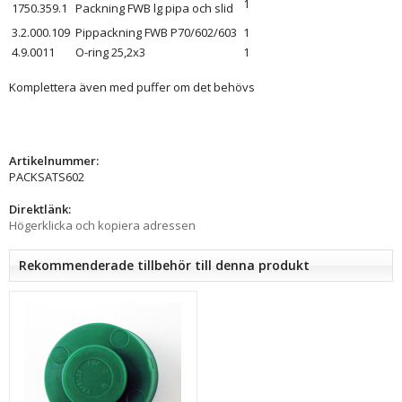
1
1750.359.1
Packning FWB lg pipa och slid
3.2.000.109
Pippackning FWB P70/602/603
1
4.9.0011
O-ring 25,2x3
1
Komplettera även med puffer om det behövs
Artikelnummer:
PACKSATS602
Direktlänk:
Högerklicka och kopiera adressen
Rekommenderade tillbehör till denna produkt