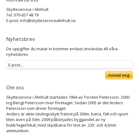
Skytteservice i Älmhult
Tel: 070-657 48 79
E-post: info@skytteservicealmhult.se
Nyhetsbrev
De uppgifter du matar in kommer endast användas till våra
nyhetsbrev.
Anmäl mig
Om oss
Skytteservice i Älmhult startades 1964 av Torsten Petersson. 2000
tog Bengt Petersson över företaget. Sedan 2005 är det Anders
Petersson som driver företaget.
Anders är aktiv tävlingsskytt främst på 300m, bana, fält och sport.
Men även på 50m. 2009 påbörjades byggandet av ny
butik/lagerlokal, med skjutbana för test av .22lr. och 4,5mm
ammunition.