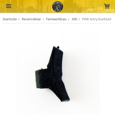
Startsida
Reservdelar
Feinwerkbau
300
FWB Avtryckarblad
Produkten har blivit tillagd i varukorgen