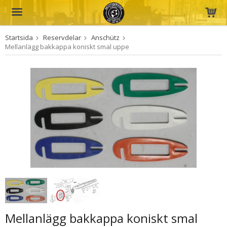
Startsida
Reservdelar
Anschütz
Produkten har blivit tillagd i varukorgen
Mellanlägg bakkappa koniskt smal uppe
Mellanlägg bakkappa koniskt smal