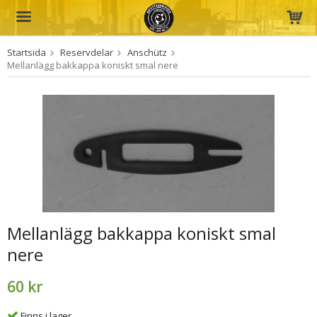
Startsida
Reservdelar
Anschütz
Produkten har blivit tillagd i varukorgen
Mellanlägg bakkappa koniskt smal nere
Mellanlägg bakkappa koniskt smal
nere
60 kr
Finns i lager