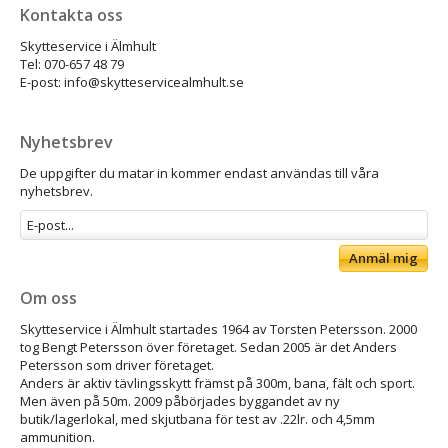
Kontakta oss
Skytteservice i Älmhult
Tel: 070-657 48 79
E-post: info@skytteservicealmhult.se
Nyhetsbrev
De uppgifter du matar in kommer endast användas till våra
nyhetsbrev.
Anmäl mig
Om oss
Skytteservice i Älmhult startades 1964 av Torsten Petersson. 2000
tog Bengt Petersson över företaget. Sedan 2005 är det Anders
Petersson som driver företaget.
Anders är aktiv tävlingsskytt främst på 300m, bana, fält och sport.
Men även på 50m. 2009 påbörjades byggandet av ny
butik/lagerlokal, med skjutbana för test av .22lr. och 4,5mm
ammunition.