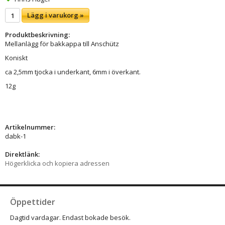
Lägg i varukorg »
Produktbeskrivning:
Mellanlägg för bakkappa till Anschütz
Koniskt
ca 2,5mm tjocka i underkant, 6mm i överkant.
12g
Artikelnummer:
dabk-1
Direktlänk:
Högerklicka och kopiera adressen
Öppettider
Dagtid vardagar. Endast bokade besök.