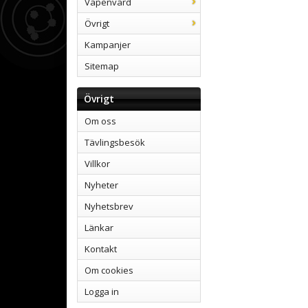
Vapenvård
Övrigt
Kampanjer
Sitemap
Övrigt
Om oss
Tävlingsbesök
Villkor
Nyheter
Nyhetsbrev
Länkar
Kontakt
Om cookies
Logga in