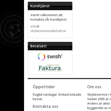
Kundtjänst
Varmt välkommen att
kontakta vår kundtjänst.
info@
skytteservicealmhult.se
Betalsätt
Öppettider
Om oss
Dagtid vardagar. Endast bokade
Skytteservice i
besök.
Sedan 2005 är d
Anders är aktiv
Kontakta oss
byggandet av ny