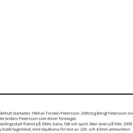
 Älmhult startades 1964 av Torsten Petersson. 2000 tog Bengt Petersson öve
et Anders Petersson som driver företaget.
 tävlingsskytt främst på 300m, bana, fält och sport. Men även på 50m. 200
 butik/lagerlokal, med skjutbana för test av .22lr. och 4,5mm ammunition.