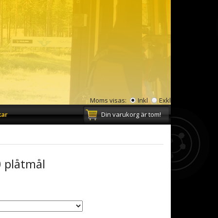
Moms visas:
Inkl
Exkl
kar
Din varukorg är tom!
 plåtmål