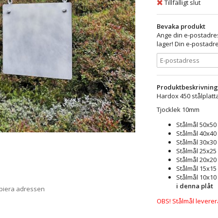
Tillfälligt slut
Bevaka produkt
Ange din e-postadres
lager! Din e-postadre
Produktbeskrivning
Hardox 450 stålplatta
Tjocklek 10mm
Stålmål 50x50
Stålmål 40x40
Stålmål 30x30
Stålmål 25x25
Stålmål 20x20
Stålmål 15x15
Stålmål 10x10
i denna plåt
opiera adressen
OBS! Stålmål leverer