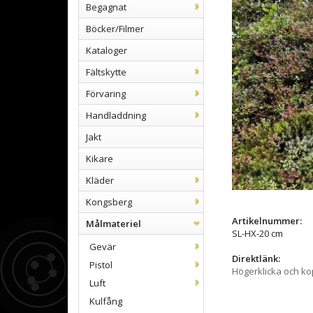
Begagnat
Böcker/Filmer
Kataloger
Fältskytte
Förvaring
Handladdning
Jakt
Kikare
Kläder
Kongsberg
Artikelnummer:
Målmateriel
SL-HX-20 cm
Gevär
Direktlänk:
Pistol
Högerklicka och k
Luft
Kulfång