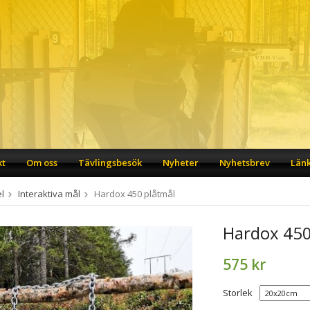
kt
Om oss
Tävlingsbesök
Nyheter
Nyhetsbrev
Län
l
Interaktiva mål
Hardox 450 plåtmål
Hardox 450
575 kr
Storlek