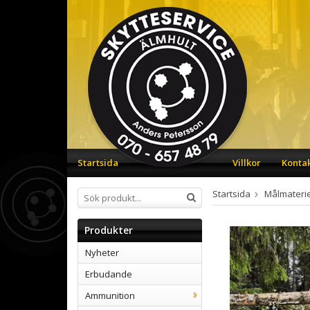
Startsida
Villkor
Konta
Startsida
Målmaterie
Produkter
Nyheter
Erbudande
Ammunition