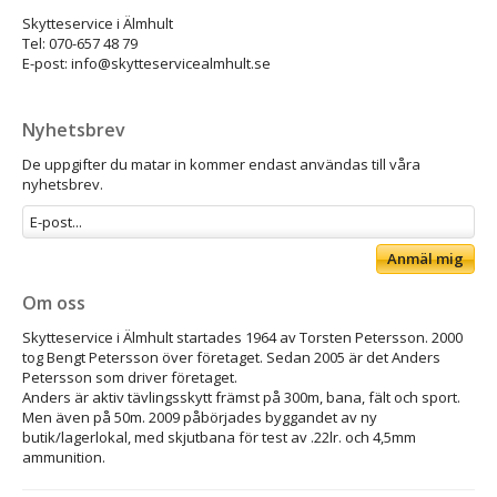
Skytteservice i Älmhult
Tel: 070-657 48 79
E-post: info@skytteservicealmhult.se
Nyhetsbrev
De uppgifter du matar in kommer endast användas till våra
nyhetsbrev.
Anmäl mig
Om oss
Skytteservice i Älmhult startades 1964 av Torsten Petersson. 2000
tog Bengt Petersson över företaget. Sedan 2005 är det Anders
Petersson som driver företaget.
Anders är aktiv tävlingsskytt främst på 300m, bana, fält och sport.
Men även på 50m. 2009 påbörjades byggandet av ny
butik/lagerlokal, med skjutbana för test av .22lr. och 4,5mm
ammunition.