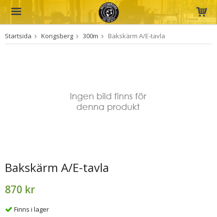
Startsida
Kongsberg
300m
Bakskärm A/E-tavla
Produkten har blivit tillagd i varukorgen
Bakskärm A/E-tavla
870 kr
Finns i lager