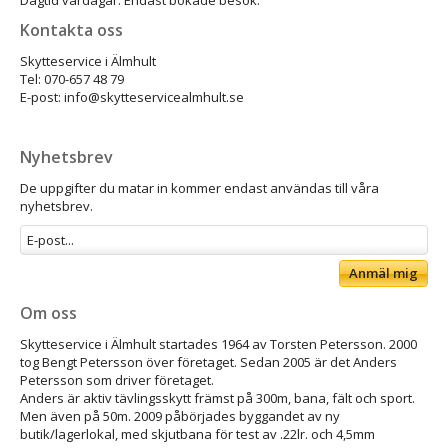
Kontakta oss
Skytteservice i Älmhult
Tel: 070-657 48 79
E-post: info@skytteservicealmhult.se
Nyhetsbrev
De uppgifter du matar in kommer endast användas till våra
nyhetsbrev.
Anmäl mig
Om oss
Skytteservice i Älmhult startades 1964 av Torsten Petersson. 2000
tog Bengt Petersson över företaget. Sedan 2005 är det Anders
Petersson som driver företaget.
Anders är aktiv tävlingsskytt främst på 300m, bana, fält och sport.
Men även på 50m. 2009 påbörjades byggandet av ny
butik/lagerlokal, med skjutbana för test av .22lr. och 4,5mm