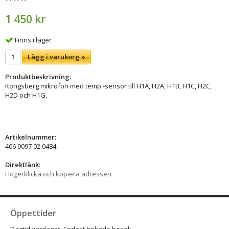
1 450 kr
Finns i lager
Lägg i varukorg »
Produktbeskrivning:
Kongsberg mikrofon med temp.-sensor till H1A, H2A, H1B, H1C, H2C,
H2D och H1G.
Artikelnummer:
406 0097 02 0484
Direktlänk:
Högerklicka och kopiera adressen
Öppettider
Dagtid vardagar. Endast bokade besök.