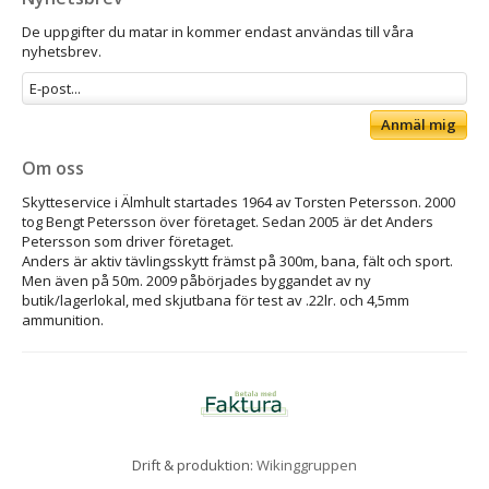
De uppgifter du matar in kommer endast användas till våra
nyhetsbrev.
Anmäl mig
Om oss
Skytteservice i Älmhult startades 1964 av Torsten Petersson. 2000
tog Bengt Petersson över företaget. Sedan 2005 är det Anders
Petersson som driver företaget.
Anders är aktiv tävlingsskytt främst på 300m, bana, fält och sport.
Men även på 50m. 2009 påbörjades byggandet av ny
butik/lagerlokal, med skjutbana för test av .22lr. och 4,5mm
ammunition.
Drift & produktion:
Wikinggruppen