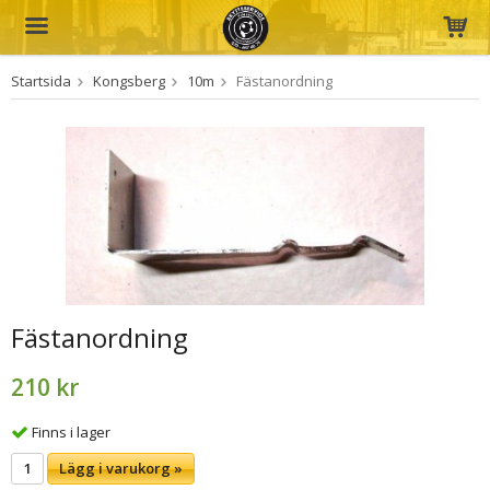
Startsida
Kongsberg
10m
Fästanordning
Produkten har blivit tillagd i varukorgen
Fästanordning
210 kr
Finns i lager
Lägg i varukorg »