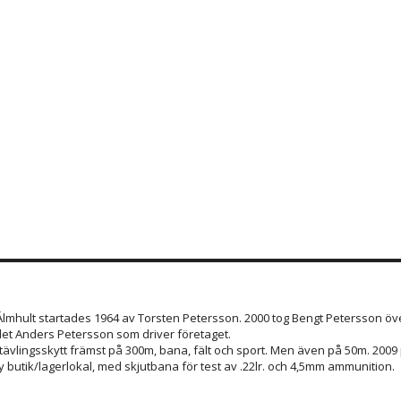
 Älmhult startades 1964 av Torsten Petersson. 2000 tog Bengt Petersson öve
et Anders Petersson som driver företaget.
 tävlingsskytt främst på 300m, bana, fält och sport. Men även på 50m. 200
 butik/lagerlokal, med skjutbana för test av .22lr. och 4,5mm ammunition.