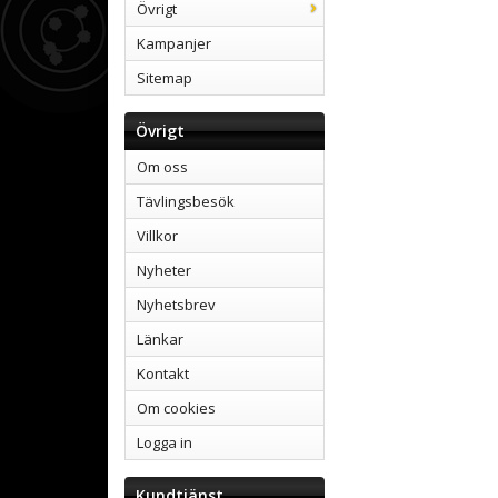
Övrigt
Kampanjer
Sitemap
Övrigt
Om oss
Tävlingsbesök
Villkor
Nyheter
Nyhetsbrev
Länkar
Kontakt
Om cookies
Logga in
Kundtjänst