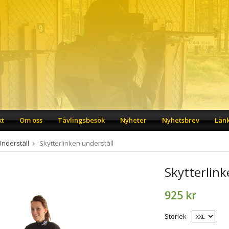
kt
Om oss
Tävlingsbesök
Nyheter
Nyhetsbrev
Län
Underställ
Skytterlinken underställ
Skytterlink
925 kr
Storlek