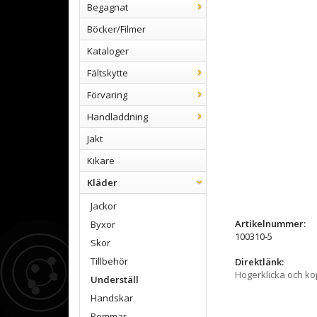
Begagnat
Böcker/Filmer
Kataloger
Fältskytte
Förvaring
Handladdning
Jakt
Kikare
Kläder
Jackor
Artikelnummer:
Byxor
100310-5
Skor
Tillbehör
Direktlänk:
Högerklicka och k
Underställ
Handskar
Remmar