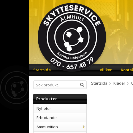
Startsida
Villkor
Konta
Startsida
Kläder
Produkter
Nyheter
Erbudande
Ammunition