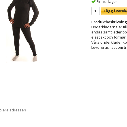
Finns i lager
Lägg i varuk
Produktbeskrivning
Underkläderna är till
andas samt leder bor
elastiskt och formar 
Våra underkläder ko
Levereras i set om tr
opiera adressen