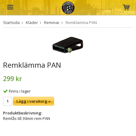
Startsida
Kläder
Remmar
Remklämma PAN
Produkten har blivit tillagd i varukorgen
Remklämma PAN
299 kr
Finns i lager
Lägg i varukorg »
Produktbeskrivning:
Remlås till 30mm rem PAN