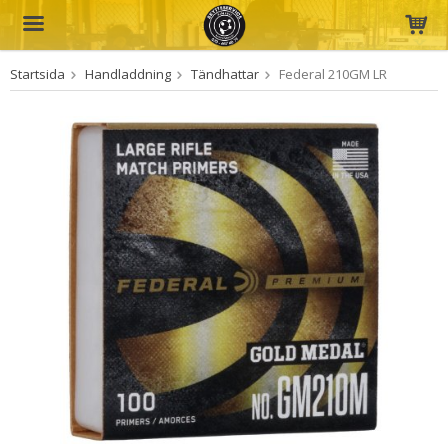
Startsida
Handladdning
Tändhattar
Federal 210GM LR
Produkten har blivit tillagd i varukorgen