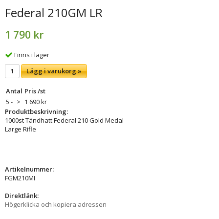
Federal 210GM LR
1 790 kr
Finns i lager
Lägg i varukorg »
Antal
Pris /st
5 -
>
1 690 kr
Produktbeskrivning:
1000st Tändhatt Federal 210 Gold Medal
Large Rifle
Artikelnummer:
FGM210MI
Direktlänk:
Högerklicka och kopiera adressen