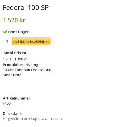
Federal 100 SP
1 520 kr
Finns i lager
Lägg i varukorg »
Antal
Pris /st
5 -
>
1 390 kr
Produktbeskrivning:
1000st Tändhatt Federal 100
Small Pistol
Artikelnummer:
F100
Direktlänk:
Högerklicka och kopiera adressen