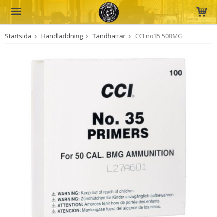
Startsida
Handladdning
Tändhattar
CCI no35 50BMG
Produkten har blivit tillagd i varukorgen