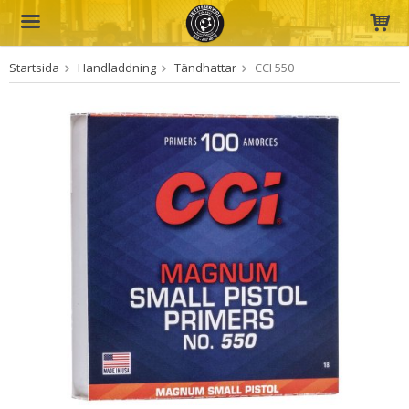
Startsida
Handladdning
Tändhattar
CCI 550
Produkten har blivit tillagd i varukorgen