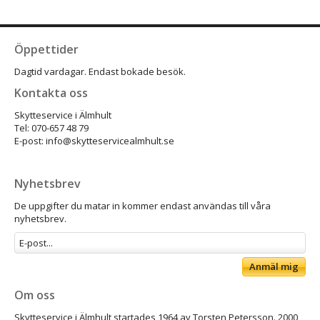
Öppettider
Dagtid vardagar. Endast bokade besök.
Kontakta oss
Skytteservice i Älmhult
Tel: 070-657 48 79
E-post: info@skytteservicealmhult.se
Nyhetsbrev
De uppgifter du matar in kommer endast användas till våra
nyhetsbrev.
Anmäl mig
Om oss
Skytteservice i Älmhult startades 1964 av Torsten Petersson. 2000