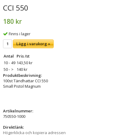
CCI 550
180 kr
Finns i lager
Lägg i varukorg »
Antal
Pris /st
10 -
49
143,50 kr
50 -
>
140 kr
Produktbeskrivning:
100st Tändhattar CCI 550
Small Pistol Magnum
Artikelnummer:
750550-1000
Direktlänk:
Högerklicka och kopiera adressen