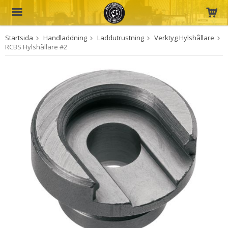
Startsida
Handladdning
Laddutrustning
Verktyg Hylshållare
Produkten har blivit tillagd i varukorgen
RCBS Hylshållare #2