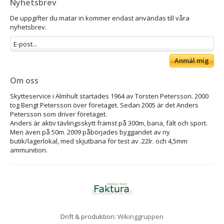
Nyhetsbrev
De uppgifter du matar in kommer endast användas till våra
nyhetsbrev.
Anmäl mig
Om oss
Skytteservice i Älmhult startades 1964 av Torsten Petersson. 2000
tog Bengt Petersson över företaget. Sedan 2005 är det Anders
Petersson som driver företaget.
Anders är aktiv tävlingsskytt främst på 300m, bana, fält och sport.
Men även på 50m. 2009 påbörjades byggandet av ny
butik/lagerlokal, med skjutbana för test av .22lr. och 4,5mm
ammunition.
Drift & produktion:
Wikinggruppen