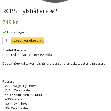
RCBS Hylshållare #2
249 kr
Finns i lager
Lägg i varukorg »
Produktbeskrivning:
RCBS Hylshållare # 2 (6,5x55 mfl.)
Dessa högkvalitativa hylshållare passar praktiskt taget alla pressar.
Passar:
• .22 Savage High-Power
• .25/35 Winchester
• 6,5 x 55mm svenska Mauser
• 7-30 Waters
• .30-30 Winchester
• .307 Winchester