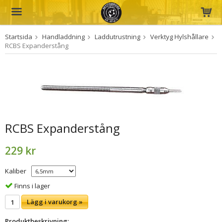
Startsida
Handladdning
Laddutrustning
Verktyg Hylshållare
Produkten har blivit tillagd i varukorgen
RCBS Expanderstång
RCBS Expanderstång
229 kr
Kaliber
Finns i lager
Lägg i varukorg »
Produktbeskrivning: