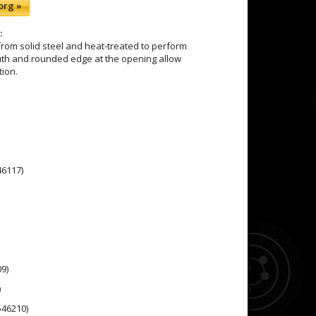
org »
:
rom solid steel and heat-treated to perform
uth and rounded edge at the opening allow
ion.
46117)
9)
)
546210)