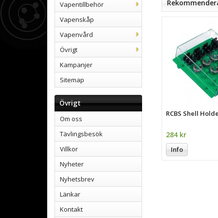
Rekommenderad
Vapentillbehör
Vapenskåp
Vapenvård
Övrigt
Kampanjer
Sitemap
Övrigt
RCBS Shell Hold
Om oss
Tävlingsbesök
284 kr
Villkor
Info
Nyheter
Nyhetsbrev
Länkar
Kontakt