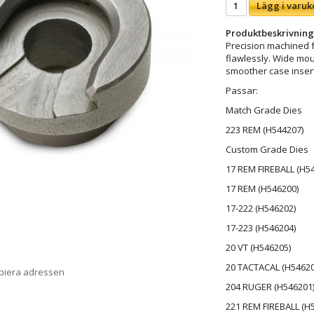
Lägg i varuk
Produktbeskrivning
Precision machined f
flawlessly. Wide mo
smoother case insert
Passar:
Match Grade Dies
223 REM (H544207)
Custom Grade Dies
17 REM FIREBALL (H5
17 REM (H546200)
17-222 (H546202)
17-223 (H546204)
20 VT (H546205)
20 TACTACAL (H54620
opiera adressen
204 RUGER (H546201
221 REM FIREBALL (H