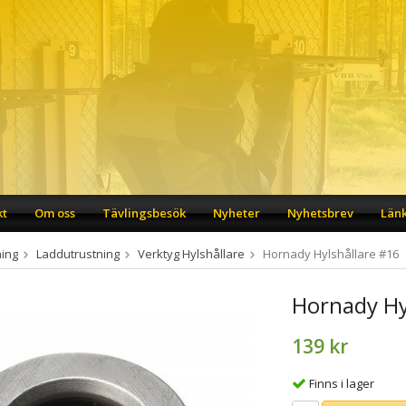
kt
Om oss
Tävlingsbesök
Nyheter
Nyhetsbrev
Län
ing
Laddutrustning
Verktyg Hylshållare
Hornady Hylshållare #16
Hornady Hy
139 kr
Finns i lager