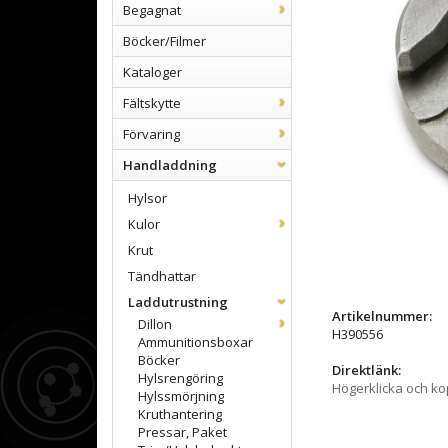
Begagnat
Böcker/Filmer
Kataloger
Fältskytte
Förvaring
Handladdning
Hylsor
Kulor
Krut
Tändhattar
Laddutrustning
Artikelnummer:
Dillon
H390556
Ammunitionsboxar
Böcker
Direktlänk:
Hylsrengöring
Högerklicka och k
Hylssmörjning
Kruthantering
Pressar, Paket