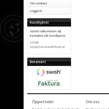
Om cookies
Logga in
Kundtjänst
Varmt välkommen att
kontakta vår kundtjänst.
info@
skytteservicealmhult.se
Betalsätt
Öppettider
Om oss