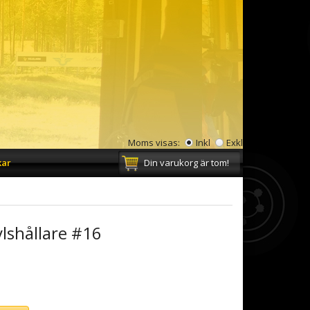
Moms visas:
Inkl
Exkl
kar
Din varukorg är tom!
lshållare #16