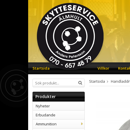
Startsida
Villkor
Konta
Startsida
Handladdn
Produkter
Nyheter
Erbudande
Ammunition