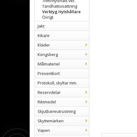
Trim/Hylshals vkt.
Tändhattsisättning
Verktyg Hylshållare
Övrigt
Jakt
Kikare
Kläder
Kongsberg
Målmateriel
Presentkort
Protokoll, skyltar mm.
Reservdelar
Riktmedel
Skjutbaneutrustning
Skyttemärken
Vapen