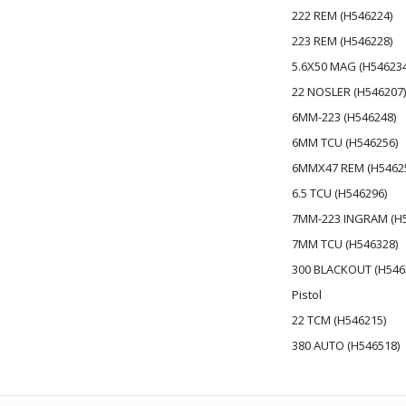
222 REM (H546224)
223 REM (H546228)
5.6X50 MAG (H546234
22 NOSLER (H546207)
6MM-223 (H546248)
6MM TCU (H546256)
6MMX47 REM (H5462
6.5 TCU (H546296)
7MM-223 INGRAM (H5
7MM TCU (H546328)
300 BLACKOUT (H546
Pistol
22 TCM (H546215)
380 AUTO (H546518)