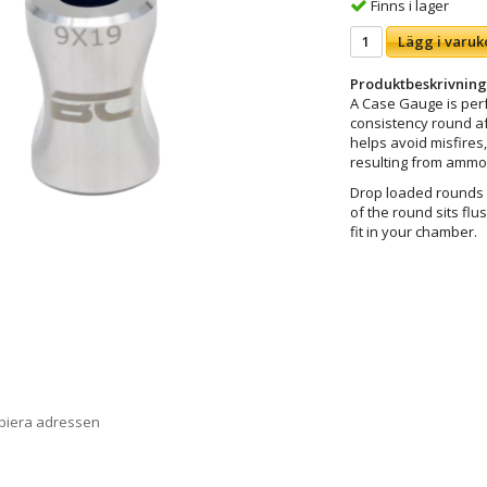
Finns i lager
Lägg i varuk
Produktbeskrivning
A Case Gauge is perf
consistency round af
helps avoid misfires
resulting from ammo 
Drop loaded rounds 
of the round sits flus
fit in your chamber.
opiera adressen