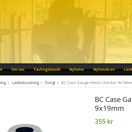
kt
Om oss
Tävlingsbesök
Nyheter
Nyhetsbrev
Län
ing
Laddutrustning
Övrigt
BC Case Gauge Ammo Checker 9x19m
BC Case G
9x19mm
355 kr