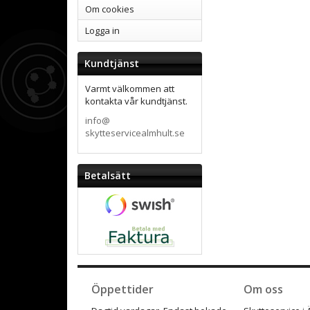
Om cookies
Logga in
Kundtjänst
Varmt välkommen att
kontakta vår kundtjänst.
info@
skytteservicealmhult.se
Betalsätt
Öppettider
Om oss