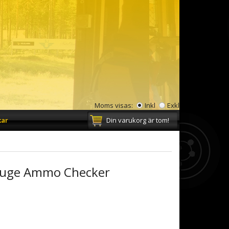
Moms visas:
Inkl
Exkl
kar
Din varukorg är tom!
m
auge Ammo Checker