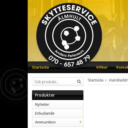
Startsida
Villkor
Konta
Startsida
Handladdn
Produkter
Nyheter
Erbudande
Ammunition