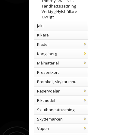
Trim/Hylshals vkt.
Tändhattsisättning
Verktyg Hylshållare
Övrigt
Jakt
Kikare
Kläder
Kongsberg
Målmateriel
Presentkort
Protokoll, skyltar mm.
Reservdelar
Riktmedel
Skjutbaneutrustning
Skyttemärken
Vapen