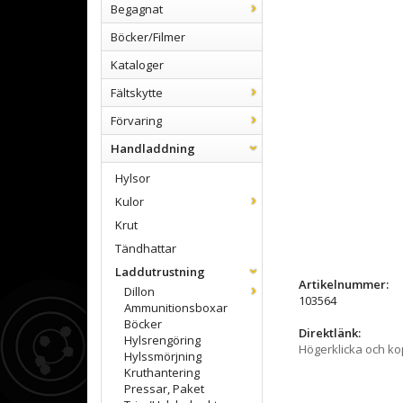
Begagnat
Böcker/Filmer
Kataloger
Fältskytte
Förvaring
Handladdning
Hylsor
Kulor
Krut
Tändhattar
Laddutrustning
Artikelnummer:
Dillon
103564
Ammunitionsboxar
Böcker
Direktlänk:
Hylsrengöring
Högerklicka och k
Hylssmörjning
Kruthantering
Pressar, Paket