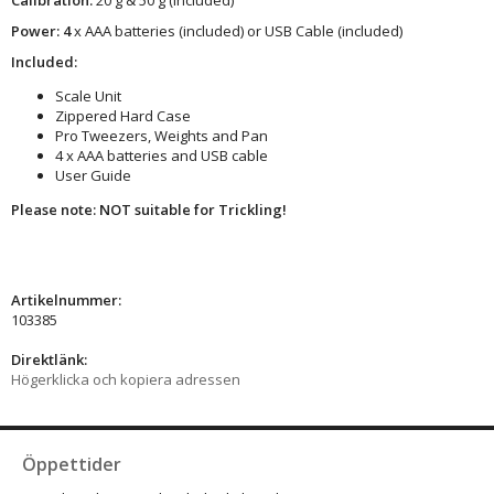
Power: 4
x AAA batteries (included) or USB Cable (included)
Included:
Scale Unit
Zippered Hard Case
Pro Tweezers, Weights and Pan
4 x AAA batteries and USB cable
User Guide
Please note: NOT suitable for Trickling!
Artikelnummer:
103385
Direktlänk:
Högerklicka och kopiera adressen
Öppettider