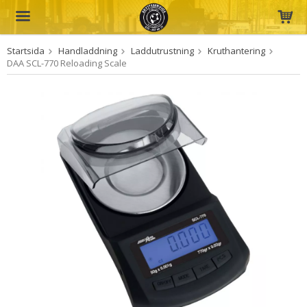
Startsida
Handladdning
Laddutrustning
Kruthantering
Produkten har blivit tillagd i varukorgen
DAA SCL-770 Reloading Scale