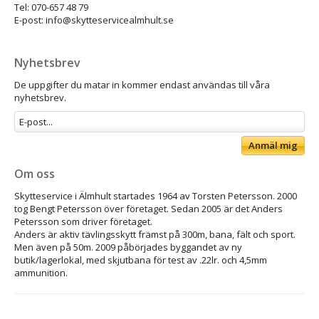
Tel: 070-657 48 79
E-post: info@skytteservicealmhult.se
Nyhetsbrev
De uppgifter du matar in kommer endast användas till våra
nyhetsbrev.
Anmäl mig
Om oss
Skytteservice i Älmhult startades 1964 av Torsten Petersson. 2000
tog Bengt Petersson över företaget. Sedan 2005 är det Anders
Petersson som driver företaget.
Anders är aktiv tävlingsskytt främst på 300m, bana, fält och sport.
Men även på 50m. 2009 påbörjades byggandet av ny
butik/lagerlokal, med skjutbana för test av .22lr. och 4,5mm
ammunition.