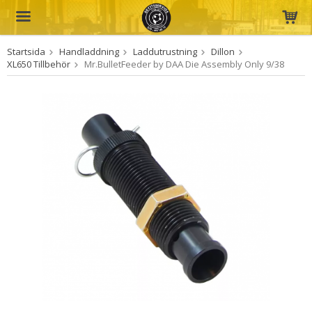
Startsida
Handladdning
Laddutrustning
Dillon
Produkten har blivit tillagd i varukorgen
XL650 Tillbehör
Mr.BulletFeeder by DAA Die Assembly Only 9/38