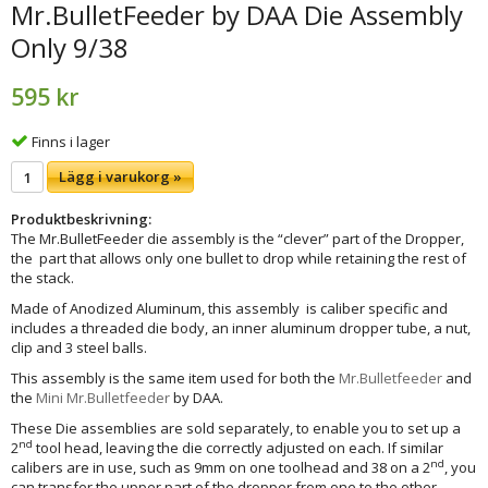
Mr.BulletFeeder by DAA Die Assembly
Only 9/38
595 kr
Finns i lager
Lägg i varukorg »
Produktbeskrivning:
The Mr.BulletFeeder die assembly is the “clever” part of the Dropper,
the part that allows only one bullet to drop while retaining the rest of
the stack.
Made of Anodized Aluminum, this assembly is caliber specific and
includes a threaded die body, an inner aluminum dropper tube, a nut,
clip and 3 steel balls.
This assembly is the same item used for both the
Mr.Bulletfeeder
and
the
Mini Mr.Bulletfeeder
by DAA.
These Die assemblies are sold separately, to enable you to set up a
nd
2
tool head, leaving the die correctly adjusted on each. If similar
nd
calibers are in use, such as 9mm on one toolhead and 38 on a 2
, you
can transfer the upper part of the dropper from one to the other,