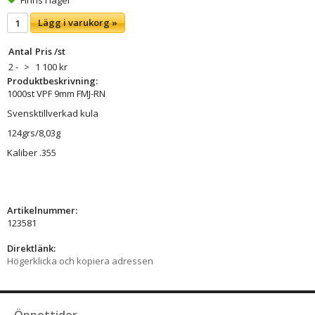
Lägg i varukorg »
Antal
Pris /st
2 -
>
1 100 kr
Produktbeskrivning:
1000st VPF 9mm FMJ-RN
Svensktillverkad kula
124grs/8,03g
Kaliber .355
Artikelnummer:
123581
Direktlänk:
Högerklicka och kopiera adressen