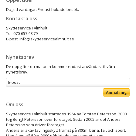
Öppettider
Dagtid vardagar. Endast bokade besök.
Kontakta oss
Skytteservice i Älmhult
Tel: 070-657 48 79
E-post: info@skytteservicealmhult.se
Nyhetsbrev
De uppgifter du matar in kommer endast användas till våra
nyhetsbrev.
Anmäl mig
Om oss
Skytteservice i Älmhult startades 1964 av Torsten Petersson. 2000
tog Bengt Petersson över företaget. Sedan 2005 är det Anders
Petersson som driver företaget.
Anders är aktiv tävlingsskytt främst på 300m, bana, fält och sport.
Men även på 50m. 2009 påbörjades byggandet av ny