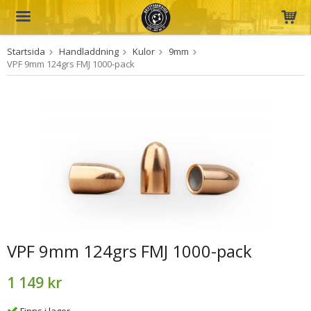
Startsida
Handladdning
Kulor
9mm
Produkten har blivit tillagd i varukorgen
VPF 9mm 124grs FMJ 1000-pack
VPF 9mm 124grs FMJ 1000-pack
1 149 kr
Finns i lager