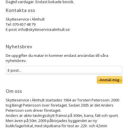
Dagtid vardagar. Endast bokade besök.
Kontakta oss
Skytteservice i Älmhult
Tel: 070-657 48 79
E-post: info@skytteservicealmhult.se
Nyhetsbrev
De uppgifter du matar in kommer endast användas till våra
nyhetsbrev.
Anmäl mig
Om oss
Skytteservice i Älmhult startades 1964 av Torsten Petersson. 2000
tog Bengt Petersson över företaget. Sedan 2005 är det Anders
Petersson som driver företaget.
Anders är aktiv tävlingsskytt främst på 300m, bana, fält och sport.
Men även på 50m. 2009 påbörjades byggandet av ny
butik/lagerlokal, med skjutbana för test av .22lr. och 4,5mm