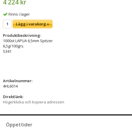
4 224 kr
Finns i lager
Lägg i varukorg »
Produktbeskrivning:
1000st LAPUA 6,5mm Spitzer
6,5g/100grs.
S341
Artikelnummer:
4HL6014
Direktlänk:
Högerklicka och kopiera adressen
Öppettider