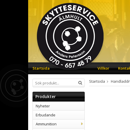
Startsida
Villkor
Konta
Startsida
Handladdn
Produkter
Nyheter
Erbudande
Ammunition