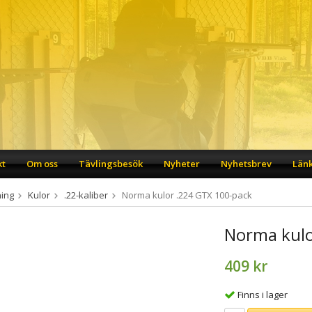
kt
Om oss
Tävlingsbesök
Nyheter
Nyhetsbrev
Län
ing
Kulor
.22-kaliber
Norma kulor .224 GTX 100-pack
Norma kulo
409 kr
Finns i lager