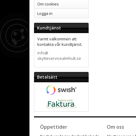
Om cookies
Logga in
Kundtjänst
Varmt välkommen att
kontakta vår kundtjänst.
info@
skytteservicealmhult.se
Betalsätt
Öppettider
Om oss