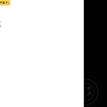
org »
:
X