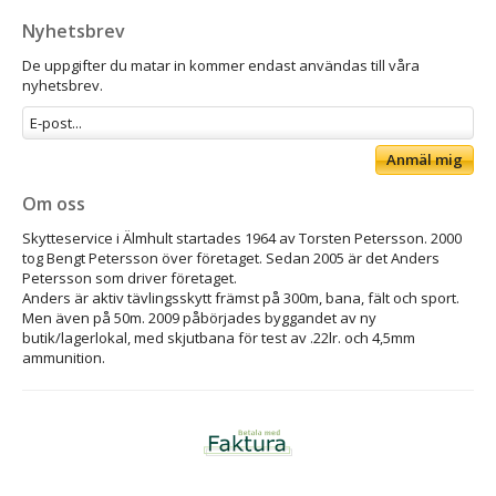
Nyhetsbrev
De uppgifter du matar in kommer endast användas till våra
nyhetsbrev.
Anmäl mig
Om oss
Skytteservice i Älmhult startades 1964 av Torsten Petersson. 2000
tog Bengt Petersson över företaget. Sedan 2005 är det Anders
Petersson som driver företaget.
Anders är aktiv tävlingsskytt främst på 300m, bana, fält och sport.
Men även på 50m. 2009 påbörjades byggandet av ny
butik/lagerlokal, med skjutbana för test av .22lr. och 4,5mm
ammunition.