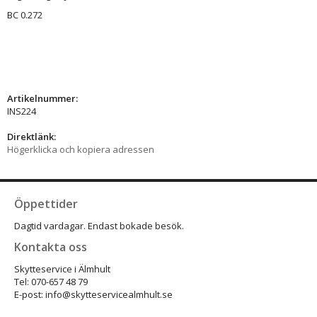
BC 0.272
Artikelnummer:
INS224
Direktlänk:
Högerklicka och kopiera adressen
Öppettider
Dagtid vardagar. Endast bokade besök.
Kontakta oss
Skytteservice i Älmhult
Tel: 070-657 48 79
E-post: info@skytteservicealmhult.se