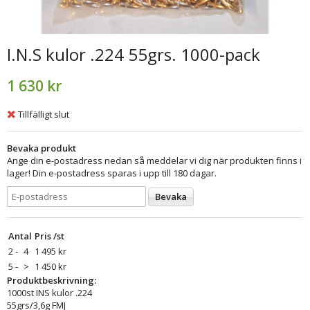
I.N.S kulor .224 55grs. 1000-pack
1 630 kr
Tillfälligt slut
Bevaka produkt
Ange din e-postadress nedan så meddelar vi dig när produkten finns i
lager! Din e-postadress sparas i upp till 180 dagar.
Bevaka
Antal
Pris /st
2 -
4
1 495 kr
5 -
>
1 450 kr
Produktbeskrivning:
1000st INS kulor .224
55grs/3,6g FMJ