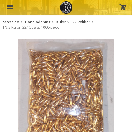
Startsida
Handladdning
Kulor
.22-kaliber
Produkten har blivit tillagd i varukorgen
I.N.S kulor .224 55grs. 1000-pack