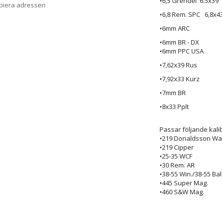
•6,5 Grendel 6.5x39
opiera adressen
•6,8 Rem. SPC 6,8x4
•6mm ARC
•6mm BR - DX
•6mm PPC USA
•7,62x39 Rus
•7,92x33 Kurz
•7mm BR
•8x33 Pplt
Passar följande kali
•219 Donaldsson W
•219 Cipper
•25-35 WCF
•30 Rem. AR
•38-55 Win./38-55 Bal
•445 Super Mag.
•460 S&W Mag.