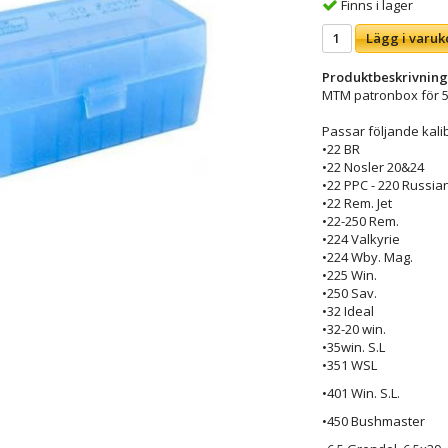
Finns i lager
Lägg i varuk
Produktbeskrivning
MTM patronbox för 5
Passar följande kali
•22 BR
•22 Nosler 20&24
•22 PPC - 220 Russia
•22 Rem. Jet
•22-250 Rem.
•224 Valkyrie
•224 Wby. Mag.
•225 Win.
•250 Sav.
•32 Ideal
•32-20 win.
•35win. S.L
•351 WSL
•401 Win. S.L.
•450 Bushmaster