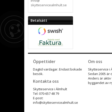
info@
skytteservicealmhult.se
Betalsätt
Öppettider
Om oss
Dagtid vardagar. Endast bokade
Skytteservice i
besök.
Sedan 2005 är d
Anders är aktiv
Kontakta oss
byggandet av ny
Skytteservice i Älmhult
Tel: 070-657 48 79
E-post:
info@skytteservicealmhult.se