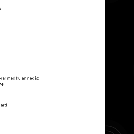
3
brar med kulan nedåt:
asp
lard