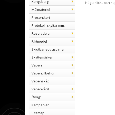
Kongsberg
Högerklicka och k
Målmateriel
Presentkort
Protokoll, skyltar mm.
Reservdelar
Riktmedel
Skjutbaneutrustning
Skyttemärken
Vapen
Vapentillbehör
Vapenskåp
Vapenvård
Övrigt
Kampanjer
Sitemap