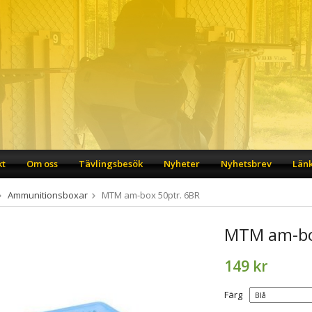
kt
Om oss
Tävlingsbesök
Nyheter
Nyhetsbrev
Län
Ammunitionsboxar
MTM am-box 50ptr. 6BR
MTM am-bo
149 kr
Färg