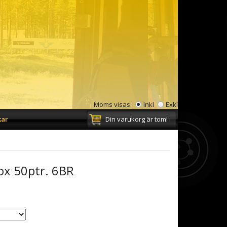
Moms visas:
Inkl
Exkl
kar
Din varukorg är tom!
x 50ptr. 6BR