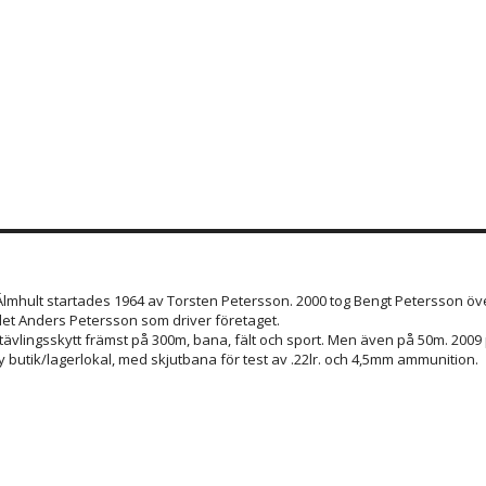
 Älmhult startades 1964 av Torsten Petersson. 2000 tog Bengt Petersson öve
et Anders Petersson som driver företaget.
 tävlingsskytt främst på 300m, bana, fält och sport. Men även på 50m. 200
 butik/lagerlokal, med skjutbana för test av .22lr. och 4,5mm ammunition.