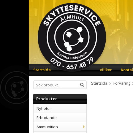
Startsida
Villkor
Konta
Startsida
Förvaring
Produkter
Nyheter
Erbudande
Ammunition