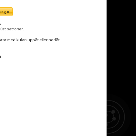
org »
:
0st patroner.
brar med kulan uppåt eller nedåt:
n