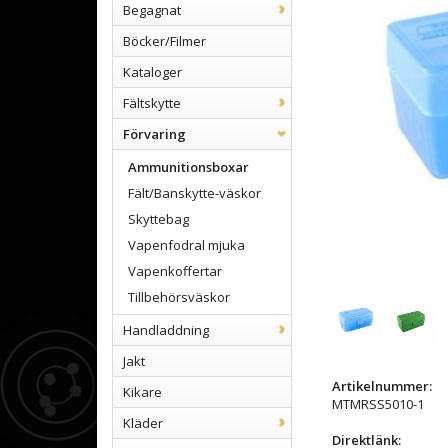
Begagnat
Böcker/Filmer
Kataloger
Fältskytte
Förvaring
Ammunitionsboxar
Fält/Banskytte-väskor
Skyttebag
Vapenfodral mjuka
Vapenkoffertar
Tillbehörsväskor
Handladdning
Jakt
Artikelnummer:
Kikare
MTMRSS5010-1
Kläder
Direktlänk: