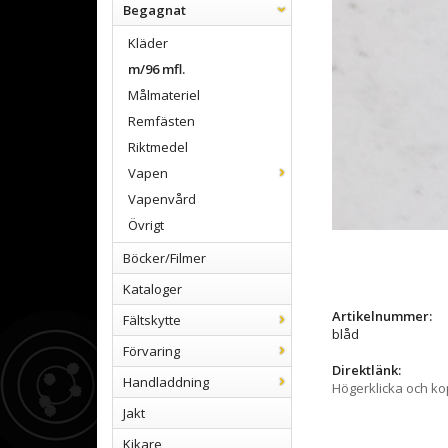
Begagnat
Kläder
m/96 mfl.
Målmateriel
Remfästen
Riktmedel
Vapen
Vapenvård
Övrigt
Böcker/Filmer
Kataloger
Artikelnummer:
Fältskytte
blåd
Förvaring
Direktlänk:
Handladdning
Högerklicka och k
Jakt
Kikare