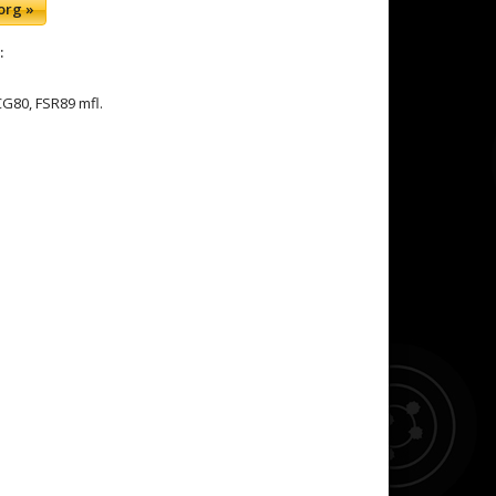
org »
:
G80, FSR89 mfl.