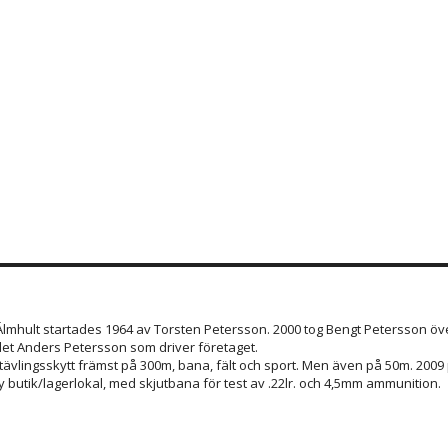
 Älmhult startades 1964 av Torsten Petersson. 2000 tog Bengt Petersson öve
et Anders Petersson som driver företaget.
 tävlingsskytt främst på 300m, bana, fält och sport. Men även på 50m. 200
 butik/lagerlokal, med skjutbana för test av .22lr. och 4,5mm ammunition.