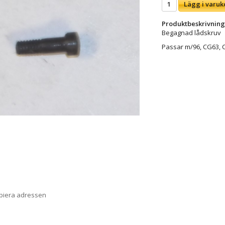
Lägg i varuk
Produktbeskrivning
Begagnad lådskruv
Passar m/96, CG63, C
opiera adressen