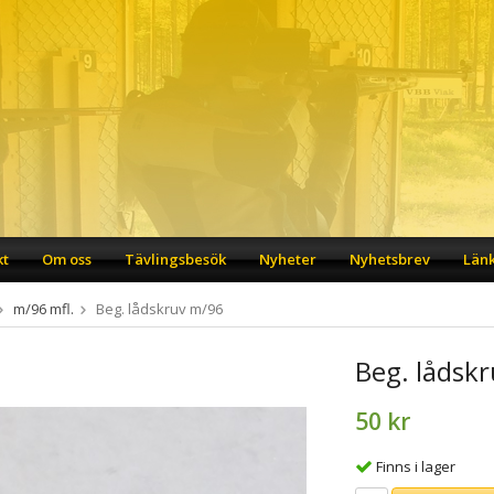
kt
Om oss
Tävlingsbesök
Nyheter
Nyhetsbrev
Län
m/96 mfl.
Beg. lådskruv m/96
Beg. lådsk
50 kr
Finns i lager