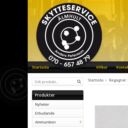
Startsida
Villkor
Konta
Startsida
Begagnat
Produkter
Nyheter
Erbudande
Ammunition