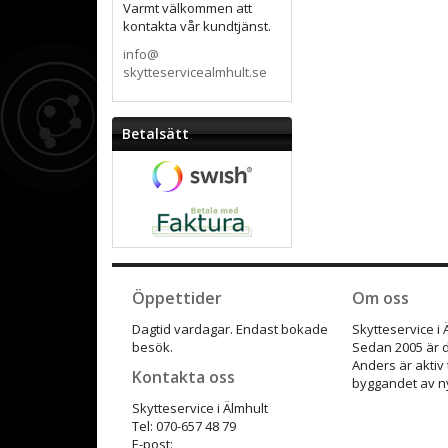
Varmt välkommen att
kontakta vår kundtjänst.
info@
skytteservicealmhult.se
Betalsätt
Öppettider
Om oss
Dagtid vardagar. Endast bokade
Skytteservice i
besök.
Sedan 2005 är d
Anders är aktiv
Kontakta oss
byggandet av ny
Skytteservice i Älmhult
Tel: 070-657 48 79
E-post: