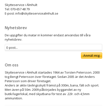
Skytteservice i Älmhult
Tel: 070-657 48 79
E-post: info@skytteservicealmhult.se
Nyhetsbrev
De uppgifter du matar in kommer endast användas till våra
nyhetsbrev.
Anmäl mig
Om oss
Skytteservice i Älmhult startades 1964 av Torsten Petersson. 2000
tog Bengt Petersson över företaget. Sedan 2005 är det Anders
Petersson som driver företaget.
Anders är aktiv tävlingsskytt främst på 300m, bana, fält och sport.
Men även på 50m. 2009 påbörjades byggandet av ny
butik/lagerlokal, med skjutbana för test av .22lr. och 4,5mm
ammunition.