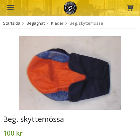
Startsida
Begagnat
Kläder
Beg. skyttemössa
Produkten har blivit tillagd i varukorgen
Beg. skyttemössa
100 kr