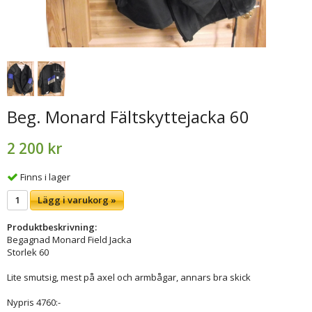
Beg. Monard Fältskyttejacka 60
2 200 kr
Finns i lager
Lägg i varukorg »
Produktbeskrivning:
Begagnad Monard Field Jacka
Storlek 60
Lite smutsig, mest på axel och armbågar, annars bra skick
Nypris 4760:-