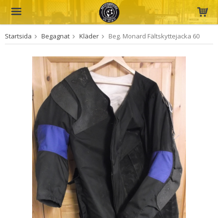
Startsida
Begagnat
Kläder
Beg. Monard Fältskyttejacka 60
Produkten har blivit tillagd i varukorgen