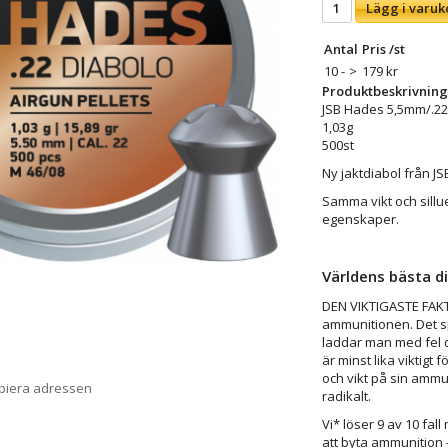
Lägg i varuk
Antal
Pris /st
10 -
>
179 kr
Produktbeskrivning
JSB Hades 5,5mm/.22
1,03g
500st
Ny jaktdiabol från JS
Samma vikt och sill
egenskaper.
Världens bästa di
DEN VIKTIGASTE FAKT
ammunitionen. Det sp
laddar man med fel d
är minst lika viktigt 
och vikt på sin amm
opiera adressen
radikalt.
Vi* löser 9 av 10 fa
att byta ammunition – 