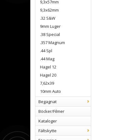
9,3x57mm
9,3x62mm
.32 S&W
9mm Luger
.38 Special
.357 Magnum
.44 Spl
.44 Mag
Hagel 12
Hagel 20
7,62x39
10mm Auto
Begagnat
Böcker/Filmer
Kataloger
Fältskytte