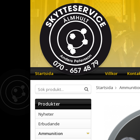
Startsida
Villkor
Konta
Startsida
Ammunitio
Produkter
Nyheter
Erbudande
Ammunition