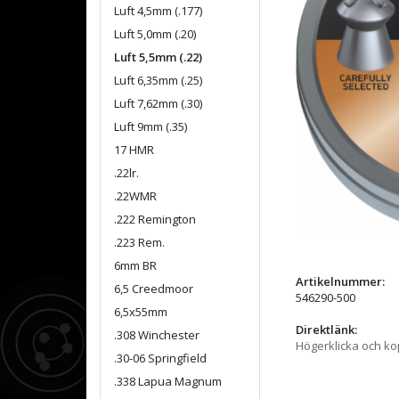
Luft 4,5mm (.177)
Luft 5,0mm (.20)
Luft 5,5mm (.22)
Luft 6,35mm (.25)
Luft 7,62mm (.30)
Luft 9mm (.35)
17 HMR
.22lr.
.22WMR
.222 Remington
.223 Rem.
6mm BR
Artikelnummer:
6,5 Creedmoor
546290-500
6,5x55mm
Direktlänk:
.308 Winchester
Högerklicka och k
.30-06 Springfield
.338 Lapua Magnum