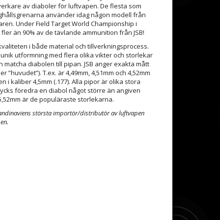
verkare av diaboler för luftvapen. De flesta som
nghållsgrenarna använder idag någon modell från
rkaren. Under Field Target World Championship i
 fler än 90% av de tävlande ammunition från JSB!
kvaliteten i både material och tillverkningsprocess.
nik utformning med flera olika vikter och storlekar
n matcha diabolen till pipan. JSB anger exakta mått
ller ”huvudet”). T.ex. är 4,49mm, 4,51mm och 4,52mm
n i kaliber 4,5mm (.177). Alla pipor är olika stora
tycks föredra en diabol något större än angiven
5,52mm är de populäraste storlekarna.
ndinaviens största importör/distributör av luftvapen
pen.