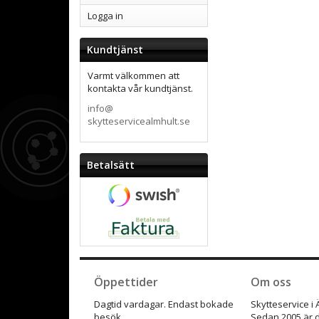
Logga in
Kundtjänst
Varmt välkommen att
kontakta vår kundtjänst.
info@
skytteservicealmhult.se
Betalsätt
Öppettider
Om oss
Dagtid vardagar. Endast bokade
Skytteservice i
besök.
Sedan 2005 är d