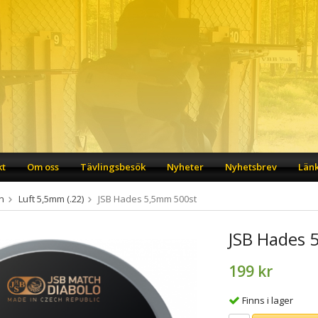
kt
Om oss
Tävlingsbesök
Nyheter
Nyhetsbrev
Län
n
Luft 5,5mm (.22)
JSB Hades 5,5mm 500st
JSB Hades 
199 kr
Finns i lager