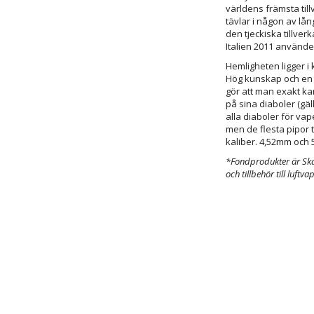
världens främsta till
tävlar i någon av lå
den tjeckiska tillve
Italien 2011 använde
Hemligheten ligger i 
Hög kunskap och en u
gör att man exakt ka
på sina diaboler (gä
alla diaboler för vape
men de flesta pipor 
kaliber. 4,52mm och 
*Fondprodukter är Ska
och tillbehör till luftva