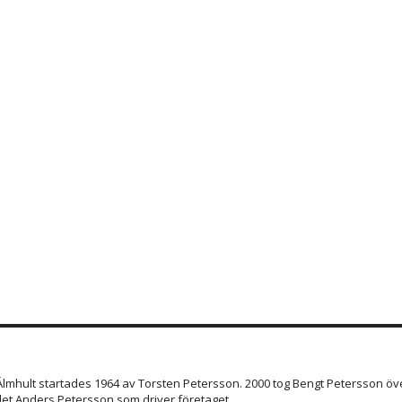
 Älmhult startades 1964 av Torsten Petersson. 2000 tog Bengt Petersson öve
et Anders Petersson som driver företaget.