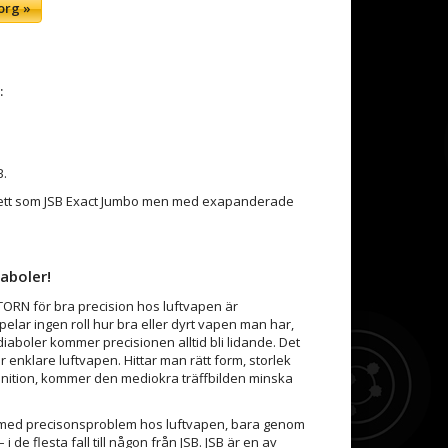
org »
:
B.
uett som JSB Exact Jumbo men med exapanderade
aboler!
ORN för bra precision hos luftvapen är
elar ingen roll hur bra eller dyrt vapen man har,
iaboler kommer precisionen alltid bli lidande. Det
för enklare luftvapen. Hittar man rätt form, storlek
unition, kommer den mediokra träffbilden minska
ll med precisonsproblem hos luftvapen, bara genom
i de flesta fall till någon från JSB. JSB är en av