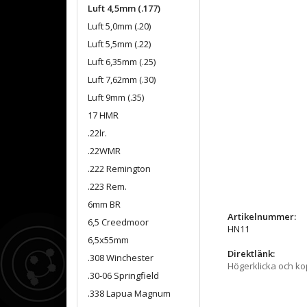
Luft 4,5mm (.177)
Luft 5,0mm (.20)
Luft 5,5mm (.22)
Luft 6,35mm (.25)
Luft 7,62mm (.30)
Luft 9mm (.35)
17 HMR
.22lr.
.22WMR
.222 Remington
.223 Rem.
6mm BR
Artikelnummer:
6,5 Creedmoor
HN11
6,5x55mm
Direktlänk:
.308 Winchester
Högerklicka och k
.30-06 Springfield
.338 Lapua Magnum