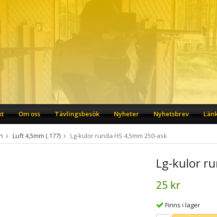
kt
Om oss
Tävlingsbesök
Nyheter
Nyhetsbrev
Län
n
Luft 4,5mm (.177)
Lg-kulor runda HS 4,5mm 250-ask
Lg-kulor r
25 kr
Finns i lager