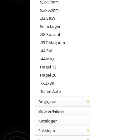
9,3x57mm
9,3x62mm
.32 S&W
9mm Luger
.38 Special
.357 Magnum
.44 Spl
.44 Mag
Hagel 12
Hagel 20
7,62x39
10mm Auto
Begagnat
Böcker/Filmer
Kataloger
Fältskytte