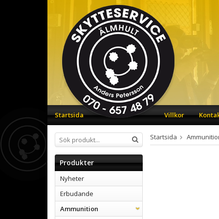
Startsida
Villkor
Konta
Startsida
Ammunitio
Produkter
Nyheter
Erbudande
Ammunition