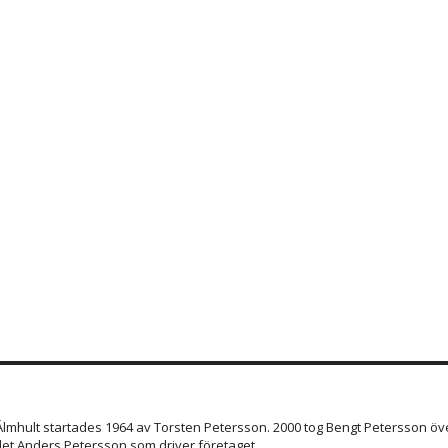
 Älmhult startades 1964 av Torsten Petersson. 2000 tog Bengt Petersson öve
et Anders Petersson som driver företaget.