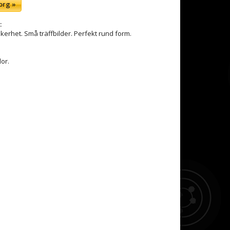
org »
:
kerhet. Små träffbilder. Perfekt rund form.
lor.