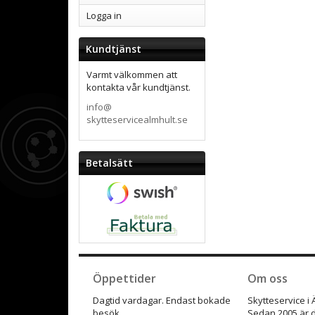
Logga in
Kundtjänst
Varmt välkommen att
kontakta vår kundtjänst.
info@
skytteservicealmhult.se
Betalsätt
Öppettider
Om oss
Dagtid vardagar. Endast bokade
Skytteservice i
besök.
Sedan 2005 är d