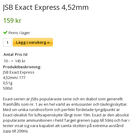
JSB Exact Express 4,52mm
159 kr
Finns i lager
Lägg i varukorg »
Antal
Pris /st
10 -
>
145 kr
Produktbeskrivning:
JSB Exact Express
4,52mm/.177
0,51g
500st
Exact-serien är JSBs populäraste serie och en diabol som generellt
framhålls som nr. 1 av en hel värld av entusiaster och tävlingsskyttar.
Med sin unika rundnosform och perfekt fördelade tyngdpunkt är
Exact idealisk för luftvapenskytte långt över 10m. Exact är den absolut
populäraste ammunitionen i Field Target-grenen (upp till 50m) och har i
tester visat sig vara kapabel att samla skotten på extrema avstånd
(upp till 200m).