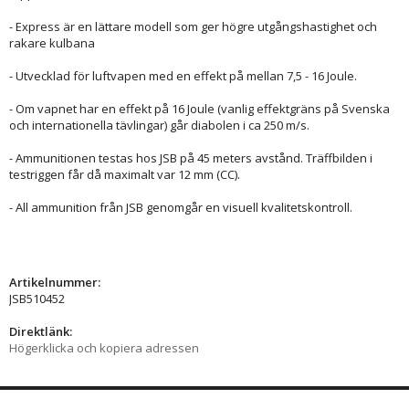
- Express är en lättare modell som ger högre utgångshastighet och
rakare kulbana
- Utvecklad för luftvapen med en effekt på mellan 7,5 - 16 Joule.
- Om vapnet har en effekt på 16 Joule (vanlig effektgräns på Svenska
och internationella tävlingar) går diabolen i ca 250 m/s.
- Ammunitionen testas hos JSB på 45 meters avstånd. Träffbilden i
testriggen får då maximalt var 12 mm (CC).
- All ammunition från JSB genomgår en visuell kvalitetskontroll.
Artikelnummer:
JSB510452
Direktlänk:
Högerklicka och kopiera adressen