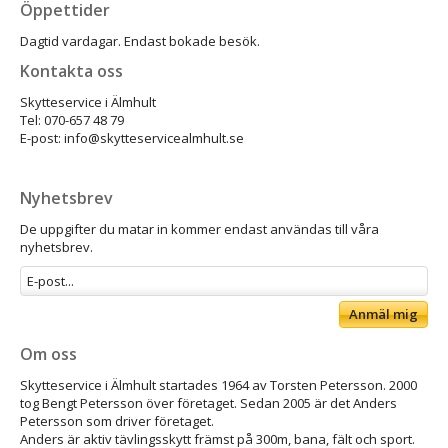
Öppettider
Dagtid vardagar. Endast bokade besök.
Kontakta oss
Skytteservice i Älmhult
Tel: 070-657 48 79
E-post: info@skytteservicealmhult.se
Nyhetsbrev
De uppgifter du matar in kommer endast användas till våra
nyhetsbrev.
Anmäl mig
Om oss
Skytteservice i Älmhult startades 1964 av Torsten Petersson. 2000
tog Bengt Petersson över företaget. Sedan 2005 är det Anders
Petersson som driver företaget.
Anders är aktiv tävlingsskytt främst på 300m, bana, fält och sport.