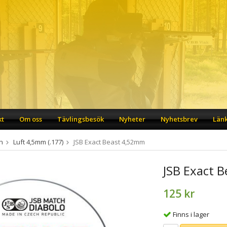
kt
Om oss
Tävlingsbesök
Nyheter
Nyhetsbrev
Län
n
Luft 4,5mm (.177)
JSB Exact Beast 4,52mm
JSB Exact 
125 kr
Finns i lager