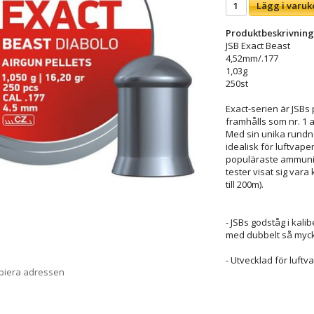
Lägg i varuk
Produktbeskrivning
JSB Exact Beast
4,52mm/.177
1,03g
250st
Exact-serien är JSBs
framhålls som nr. 1 a
Med sin unika rundn
idealisk för luftvape
populäraste ammunitio
tester visat sig var
till 200m).
- JSBs godståg i kalib
med dubbelt så myck
- Utvecklad för luft
opiera adressen