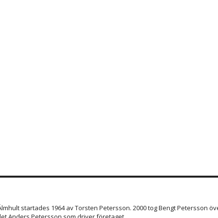
 Älmhult startades 1964 av Torsten Petersson. 2000 tog Bengt Petersson öve
et Anders Petersson som driver företaget.