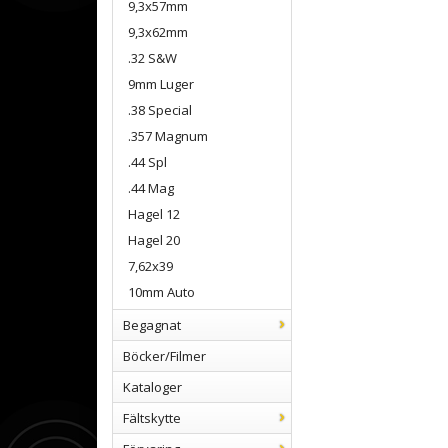
9,3x57mm
9,3x62mm
.32 S&W
9mm Luger
.38 Special
.357 Magnum
.44 Spl
.44 Mag
Hagel 12
Hagel 20
7,62x39
10mm Auto
Begagnat
Böcker/Filmer
Kataloger
Fältskytte