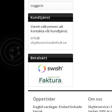
Logga in
Kundtjänst
Varmt välkommen att
kontakta vår kundtjänst.
info@
skytteservicealmhult.se
Betalsätt
Öppettider
Om oss
Dagtid vardagar. Endast bokade
Skytteservice i
besök.
Sedan 2005 är d