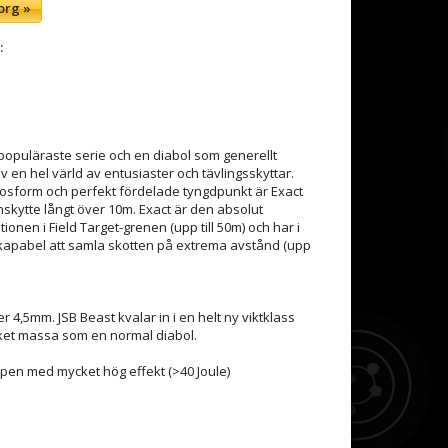
org »
:
 populäraste serie och en diabol som generellt
v en hel värld av entusiaster och tävlingsskyttar.
osform och perfekt fördelade tyngdpunkt är Exact
nskytte långt över 10m. Exact är den absolut
nen i Field Target-grenen (upp till 50m) och har i
a kapabel att samla skotten på extrema avstånd (upp
er 4,5mm. JSB Beast kvalar in i en helt ny viktklass
et massa som en normal diabol.
vapen med mycket hög effekt (>40 Joule)