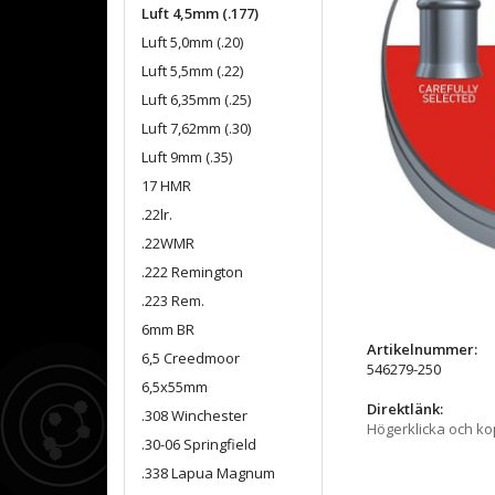
Luft 4,5mm (.177)
Luft 5,0mm (.20)
Luft 5,5mm (.22)
Luft 6,35mm (.25)
Luft 7,62mm (.30)
Luft 9mm (.35)
17 HMR
.22lr.
.22WMR
.222 Remington
.223 Rem.
6mm BR
Artikelnummer:
6,5 Creedmoor
546279-250
6,5x55mm
Direktlänk:
.308 Winchester
Högerklicka och k
.30-06 Springfield
.338 Lapua Magnum