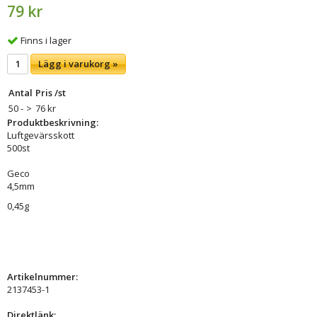
79 kr
Finns i lager
Lägg i varukorg »
Antal
Pris /st
50 -
>
76 kr
Produktbeskrivning:
Luftgevärsskott
500st
Geco
4,5mm
0,45g
Artikelnummer:
2137453-1
Direktlänk: