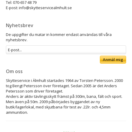
Tel: 070-657 48 79
E-post: info@skytteservicealmhult.se
Nyhetsbrev
De uppgifter du matar in kommer endast användas till våra
nyhetsbrev.
Anmäl mig
Om oss
Skytteservice i Älmhult startades 1964 av Torsten Petersson. 2000
tog Bengt Petersson över företaget. Sedan 2005 är det Anders
Petersson som driver företaget.
Anders är aktiv tävlingsskytt främst på 300m, bana, fält och sport.
Men även på 50m. 2009 påbörjades byggandet av ny
butik/lagerlokal, med skjutbana för test av .22lr. och 4,5mm
ammunition.