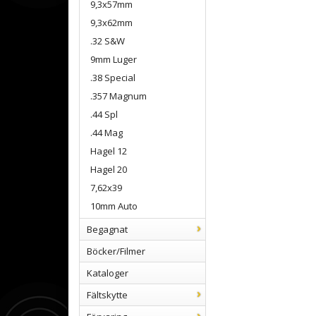
9,3x57mm
9,3x62mm
.32 S&W
9mm Luger
.38 Special
.357 Magnum
.44 Spl
.44 Mag
Hagel 12
Hagel 20
7,62x39
10mm Auto
Begagnat
Böcker/Filmer
Kataloger
Fältskytte