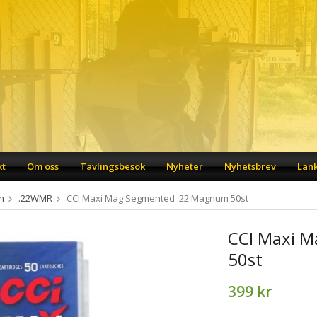
kt
Om oss
Tävlingsbesök
Nyheter
Nyhetsbrev
Län
n
.22WMR
CCI Maxi Mag Segmented .22 Magnum 50st
CCI Maxi 
50st
399 kr