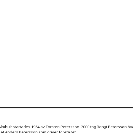
 Älmhult startades 1964 av Torsten Petersson. 2000 tog Bengt Petersson öve
et Anders Petersson som driver företaget.