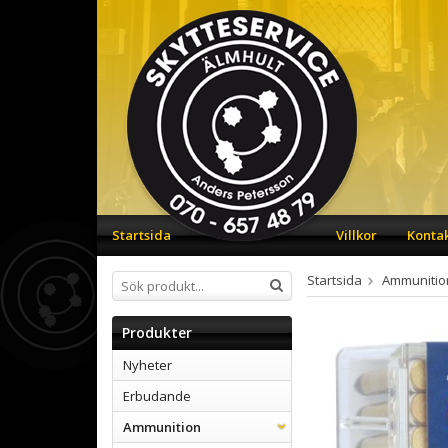
Startsida
Villkor
Konta
Startsida
Ammunitio
Produkter
Nyheter
Erbudande
Ammunition