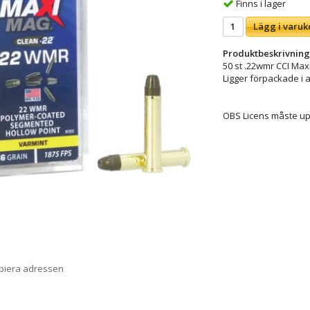
Finns i lager
Lägg i varuk
Produktbeskrivning
50 st .22wmr CCI Ma
Ligger förpackade i 
OBS Licens måste u
opiera adressen