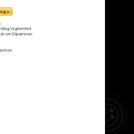
org »
:
xi Mag Segmented
ask om 50patroner.
ppvisas