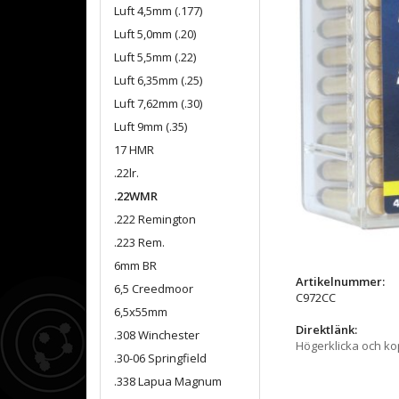
Luft 4,5mm (.177)
Luft 5,0mm (.20)
Luft 5,5mm (.22)
Luft 6,35mm (.25)
Luft 7,62mm (.30)
Luft 9mm (.35)
17 HMR
.22lr.
.22WMR
.222 Remington
.223 Rem.
6mm BR
Artikelnummer:
6,5 Creedmoor
C972CC
6,5x55mm
Direktlänk:
.308 Winchester
Högerklicka och k
.30-06 Springfield
.338 Lapua Magnum