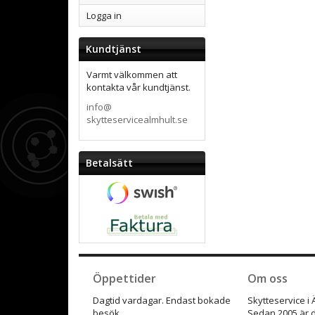
Logga in
Kundtjänst
Varmt välkommen att
kontakta vår kundtjänst.
info@
skytteservicealmhult.se
Betalsätt
Öppettider
Om oss
Dagtid vardagar. Endast bokade
Skytteservice i
besök.
Sedan 2005 är d