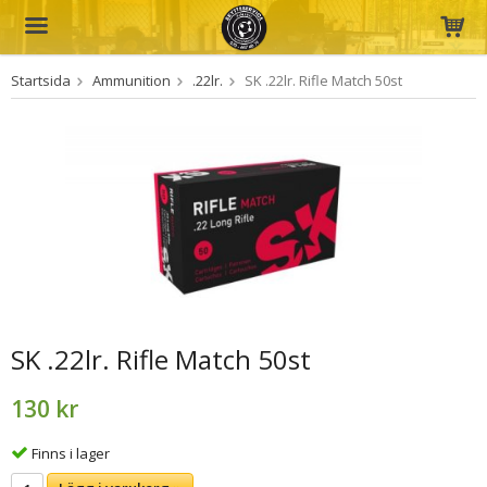
Startsida
Ammunition
.22lr.
SK .22lr. Rifle Match 50st
Produkten har blivit tillagd i varukorgen
SK .22lr. Rifle Match 50st
130 kr
Finns i lager