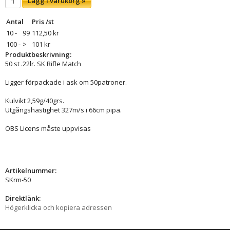
Lägg i varukorg »
Antal
Pris /st
10 -
99
112,50 kr
100 -
>
101 kr
Produktbeskrivning:
50 st .22lr. SK Rifle Match
Ligger förpackade i ask om 50patroner.
Kulvikt 2,59g/40grs.
Utgångshastighet 327m/s i 66cm pipa.
OBS Licens måste uppvisas
Artikelnummer:
SKrm-50
Direktlänk:
Högerklicka och kopiera adressen