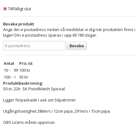
Tillfälligt slut
Bevaka produkt
Ange din e-postadress nedan så meddelar vi dig när produkten finns i
lager! Din e-postadress sparas i upp till 180 dagar.
Bevaka
Antal
Pris /st
10 -
99
100 kr
100 -
>
92 kr
Produktbeskrivning:
50 st .22lr. SK PistolMatch Spezial
Ligger förpackade i ask om 50patroner.
Utgångshastighet 286m/s i 12cm pipa, 291m/s i 15cm pipa.
OBS Licens måste uppvisas