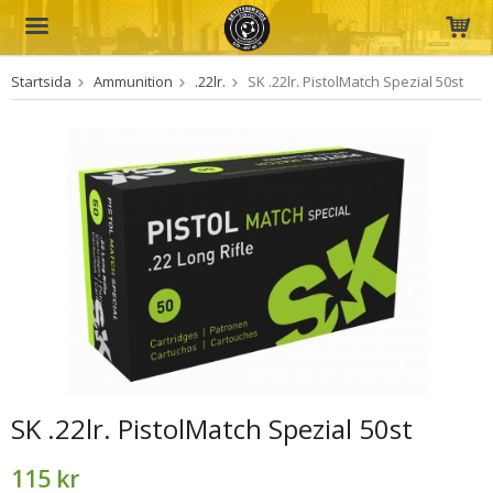
Startsida
Ammunition
.22lr.
SK .22lr. PistolMatch Spezial 50st
Produkten har blivit tillagd i varukorgen
SK .22lr. PistolMatch Spezial 50st
115 kr