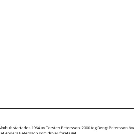
 Älmhult startades 1964 av Torsten Petersson. 2000 tog Bengt Petersson öve
et Anders Petersson som driver företaget.