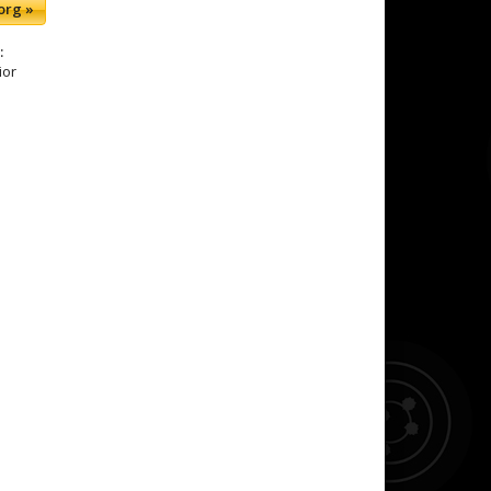
org »
:
ior