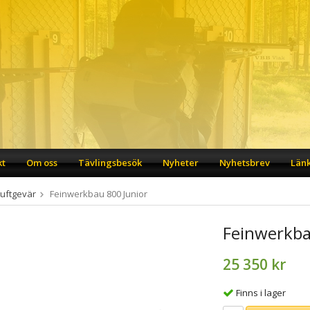
kt
Om oss
Tävlingsbesök
Nyheter
Nyhetsbrev
Län
Luftgevär
Feinwerkbau 800 Junior
Feinwerkba
25 350 kr
Finns i lager