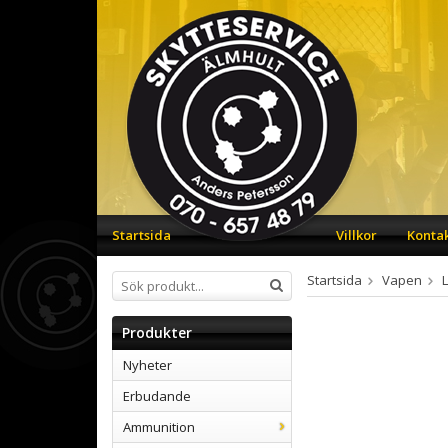
Startsida
Villkor
Konta
Startsida
Vapen
Produkter
Nyheter
Erbudande
Ammunition