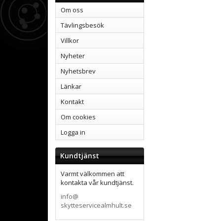
Om oss
Tävlingsbesök
Villkor
Nyheter
Nyhetsbrev
Länkar
Kontakt
Om cookies
Logga in
Kundtjänst
Varmt välkommen att
kontakta vår kundtjänst.
info@
skytteservicealmhult.se