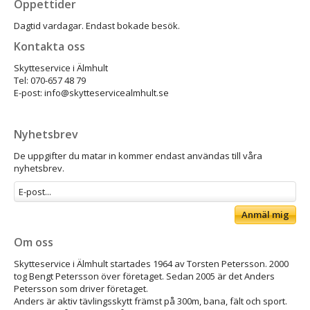
Öppettider
Dagtid vardagar. Endast bokade besök.
Kontakta oss
Skytteservice i Älmhult
Tel: 070-657 48 79
E-post: info@skytteservicealmhult.se
Nyhetsbrev
De uppgifter du matar in kommer endast användas till våra
nyhetsbrev.
Anmäl mig
Om oss
Skytteservice i Älmhult startades 1964 av Torsten Petersson. 2000
tog Bengt Petersson över företaget. Sedan 2005 är det Anders
Petersson som driver företaget.
Anders är aktiv tävlingsskytt främst på 300m, bana, fält och sport.