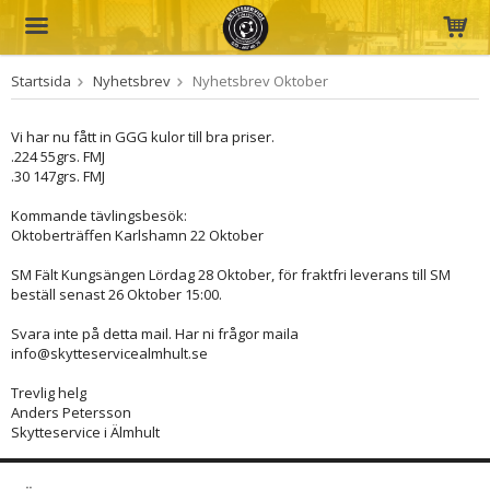
Startsida
Nyhetsbrev
Nyhetsbrev Oktober
Produkten har blivit tillagd i varukorgen
Vi har nu fått in GGG kulor till bra priser.
.224 55grs. FMJ
.30 147grs. FMJ
Kommande tävlingsbesök:
Oktoberträffen Karlshamn 22 Oktober
SM Fält Kungsängen Lördag 28 Oktober, för fraktfri leverans till SM
beställ senast 26 Oktober 15:00.
Svara inte på detta mail. Har ni frågor maila
info@skytteservicealmhult.se
Trevlig helg
Anders Petersson
Skytteservice i Älmhult