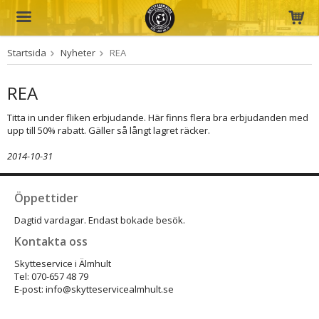
Startsida
Nyheter
REA
Produkten har blivit tillagd i varukorgen
REA
Titta in under fliken erbjudande. Här finns flera bra erbjudanden med
upp till 50% rabatt. Gäller så långt lagret räcker.
2014-10-31
Öppettider
Dagtid vardagar. Endast bokade besök.
Kontakta oss
Skytteservice i Älmhult
Tel: 070-657 48 79
E-post: info@skytteservicealmhult.se