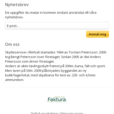
Nyhetsbrev
De uppgifter du matar in kommer endast användas till våra
nyhetsbrev.
Anmäl mig
Om oss
Skytteservice i Älmhult startades 1964 av Torsten Petersson. 2000
tog Bengt Petersson över företaget. Sedan 2005 är det Anders
Petersson som driver företaget.
Anders är aktiv tävlingsskytt främst på 300m, bana, fält och sport.
Men även på 50m. 2009 påbörjades byggandet av ny
butik/lagerlokal, med skjutbana för test av .22lr. och 4,5mm
ammunition.
Drift & produktion:
Wikinggruppen